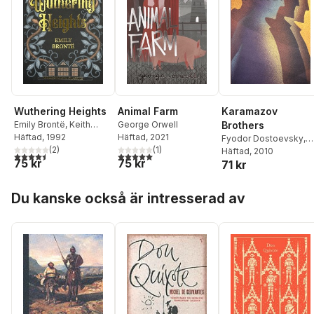
Wuthering Heights
Animal Farm
Karamazov
Emily Brontë
,
Keith
George Orwell
Brothers
Carabine
Häftad
, 1992
Häftad
, 2021
Fyodor Dostoevsky
,
(
2
)
(
1
)
Keith Carabine
Häftad
, 2010
4,5
utav 5 stjärnor. Totalt antal röster:
5,0
utav 5 stjärnor. Totalt antal röster:
75 kr
75 kr
71 kr
Hoppa över listan
Du kanske också är intresserad av