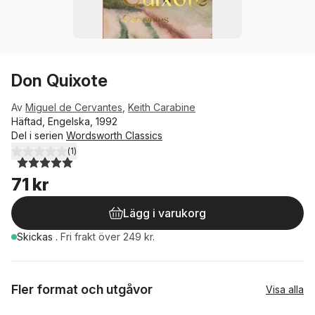
Don Quixote
Av
Miguel de Cervantes
,
Keith Carabine
Häftad, Engelska, 1992
Del i serien
Wordsworth Classics
(
1
)
5,0
utav 5 stjärnor. Totalt antal röster:
71 kr
Lägg i varukorg
Skickas
.
Fri frakt över 249 kr.
Fler format och utgåvor
Visa alla