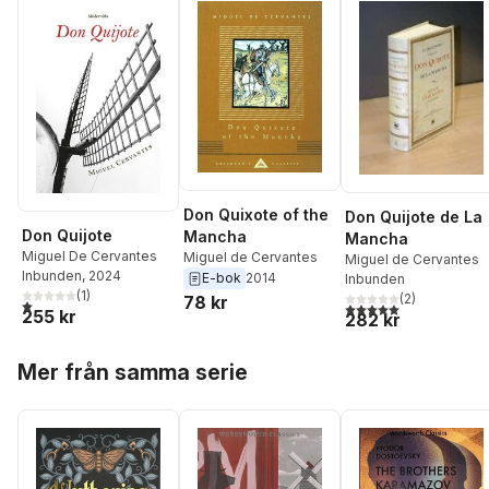
Don Quixote of the
Don Quijote de La
Don Quijote
Mancha
Mancha
Miguel De Cervantes
Miguel de Cervantes
Miguel de Cervantes
Inbunden
, 2024
E-bok
2014
Inbunden
(
1
)
(
2
)
78 kr
1,0
utav 5 stjärnor. Totalt antal röster:
5,0
utav 5 stjärnor. Tota
255 kr
282 kr
Hoppa över listan
Mer från samma serie