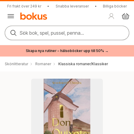
Fri frakt över 249 kr
•
Snabba leveranser
•
Billiga böcker
Sök bok, spel, pussel, penna...
Skapa nya rutiner – hälsoböcker upp till 50% →
Skönlitteratur
Romaner
Klassiska romaner/Klassiker