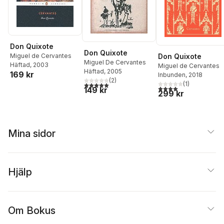
Don Quixote
Don Quixote
Don Quixote
Miguel de Cervantes
Miguel De Cervantes
Häftad
, 2003
Miguel de Cervantes
Häftad
, 2005
169 kr
Inbunden
, 2018
(
2
)
(
1
)
5,0
utav 5 stjärnor. Totalt antal röster:
4,0
utav 5 stjärnor. Tota
149 kr
299 kr
Mina sidor
Hjälp
Om Bokus