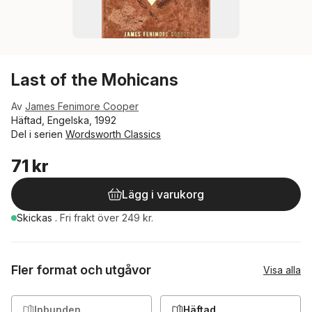
Last of the Mohicans
Av
James Fenimore Cooper
Häftad, Engelska, 1992
Del i serien
Wordsworth Classics
71 kr
Lägg i varukorg
Skickas
.
Fri frakt över 249 kr.
Fler format och utgåvor
Visa alla
Inbunden
Häftad