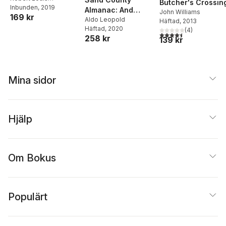
Butcher's Crossin
Stevenson
Inbunden
, 2019
Almanac: And
John Williams
169 kr
Sketches Here and
Aldo Leopold
Häftad
, 2013
Häftad
, 2020
There
(
4
)
4,5
utav 5 stjärnor. Tota
258 kr
139 kr
Mina sidor
Hjälp
Om Bokus
Populärt