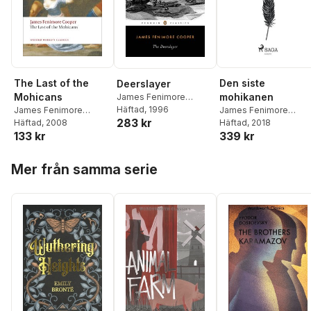
The Last of the
Den siste
Deerslayer
Mohicans
mohikanen
James Fenimore
Cooper
Häftad
, 1996
James Fenimore
James Fenimore
283 kr
Cooper
Häftad
, 2008
,
John
Cooper
Häftad
, 2018
133 kr
339 kr
McWilliams
Hoppa över listan
Mer från samma serie