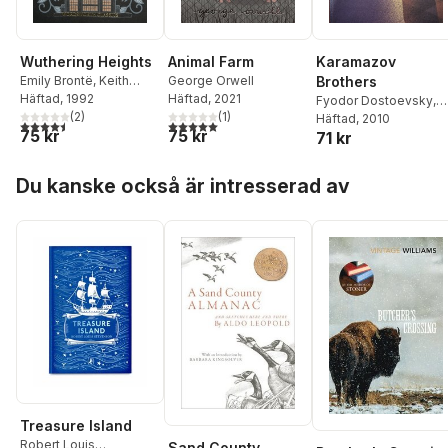
Wuthering Heights
Animal Farm
Karamazov
Emily Brontë
,
Keith
George Orwell
Brothers
Carabine
Häftad
, 1992
Häftad
, 2021
Fyodor Dostoevsky
,
(
2
)
(
1
)
Keith Carabine
Häftad
, 2010
4,5
utav 5 stjärnor. Totalt antal röster:
5,0
utav 5 stjärnor. Totalt antal röster:
75 kr
75 kr
71 kr
Hoppa över listan
Du kanske också är intresserad av
Treasure Island
Robert Louis
Sand County