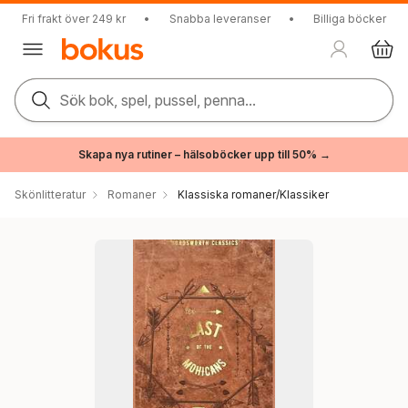
Fri frakt över 249 kr
•
Snabba leveranser
•
Billiga böcker
Sök bok, spel, pussel, penna...
Skapa nya rutiner – hälsoböcker upp till 50% →
Skönlitteratur
Romaner
Klassiska romaner/Klassiker