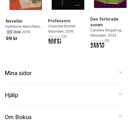
Den förlorade
Professorn
Noveller
sonen
Charlotte Brontë
Katherine Mansfield
,
Caroline Ringskog
Inbunden
, 2016
Wera von Essen
E-bok
2019
Ferrada-Noli
Inbunden
, 2024
(
2
)
99 kr
4,5
utav 5 stjärnor. Totalt antal röster:
(
3
)
199 kr
5,0
utav 5 stjärnor. Tota
249 kr
Mina sidor
Hjälp
Om Bokus