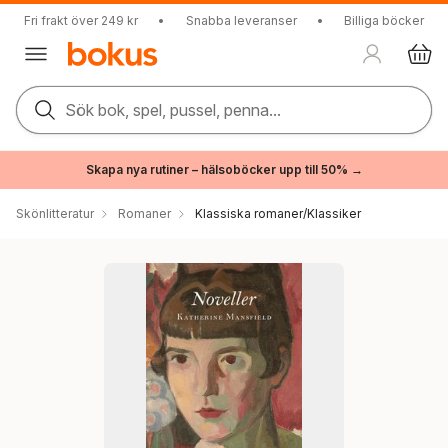
Fri frakt över 249 kr
•
Snabba leveranser
•
Billiga böcker
Sök bok, spel, pussel, penna...
Skapa nya rutiner – hälsoböcker upp till 50% →
Skönlitteratur
Romaner
Klassiska romaner/Klassiker