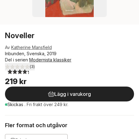
Noveller
Av
Katherine Mansfield
Inbunden, Svenska, 2019
Del i serien
Modernista klassiker
(
3
)
4,3
utav 5 stjärnor. Totalt antal röster:
219 kr
Lägg i varukorg
Skickas
.
Fri frakt över 249 kr.
Fler format och utgåvor