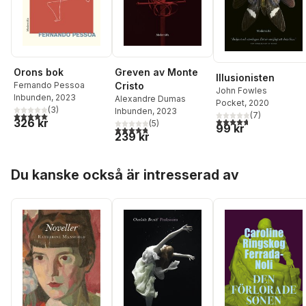
Orons bok
Greven av Monte
Illusionisten
Fernando Pessoa
Cristo
John Fowles
Inbunden
, 2023
Alexandre Dumas
Pocket
, 2020
(
3
)
Inbunden
, 2023
5,0
utav 5 stjärnor. Totalt antal röster:
(
7
)
4,7
utav 5 stjärnor. Tota
326 kr
(
5
)
99 kr
4,8
utav 5 stjärnor. Totalt antal röster:
239 kr
Hoppa över listan
Du kanske också är intresserad av