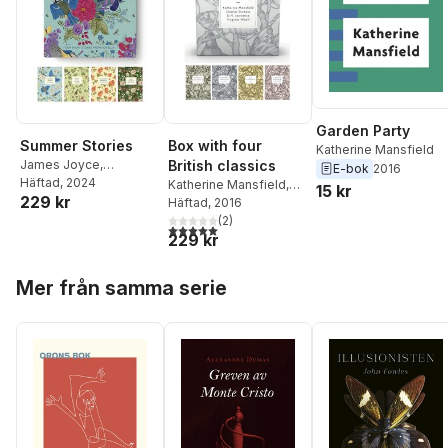
Garden Party
Summer Stories
Box with four
Katherine Mansfield
James Joyce
,
British classics
E-bok
2016
Katherine Mansfield
Häftad
, 2024
,
Katherine Mansfield
,
15 kr
229 kr
Edith Wharton
,
Virginia
Charles Dickens
Häftad
, 2016
,
D. H.
Woolf
Lawrence
(
2
,
)
Virginia
5,0
utav 5 stjärnor. Totalt antal röster:
229 kr
Woolf
Hoppa över listan
Mer från samma serie