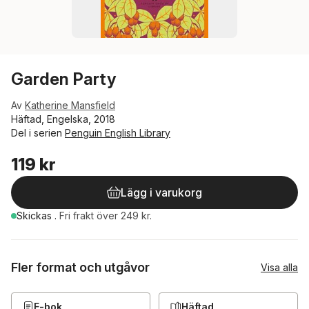
Garden Party
Av
Katherine Mansfield
Häftad, Engelska, 2018
Del i serien
Penguin English Library
119 kr
Lägg i varukorg
Skickas
.
Fri frakt över 249 kr.
Fler format och utgåvor
Visa alla
E-bok
Häftad