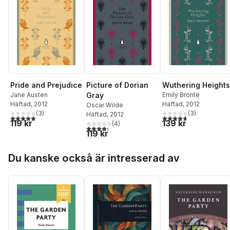
Pride and Prejudice
Picture of Dorian
Wuthering Heights
Jane Austen
Gray
Emily Brontë
Häftad
, 2012
Häftad
, 2012
Oscar Wilde
(
3
)
(
3
)
Häftad
, 2012
5,0
utav 5 stjärnor. Totalt antal röster:
4,7
utav 5 stjärnor. Tota
119 kr
139 kr
(
4
)
4,3
utav 5 stjärnor. Totalt antal röster:
119 kr
Hoppa över listan
Du kanske också är intresserad av