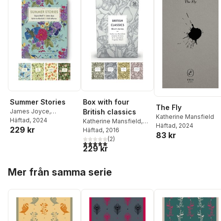
Summer Stories
Box with four
The Fly
James Joyce
,
British classics
Katherine Mansfield
Katherine Mansfield
Häftad
, 2024
,
Katherine Mansfield
,
Häftad
, 2024
229 kr
Edith Wharton
,
Virginia
Charles Dickens
Häftad
, 2016
,
D. H.
83 kr
Woolf
Lawrence
(
2
,
)
Virginia
5,0
utav 5 stjärnor. Totalt antal röster:
229 kr
Woolf
Hoppa över listan
Mer från samma serie