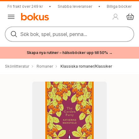
Fri frakt över 249 kr
•
Snabba leveranser
•
Billiga böcker
Sök bok, spel, pussel, penna...
Skapa nya rutiner – hälsoböcker upp till 50% →
Skönlitteratur
Romaner
Klassiska romaner/Klassiker