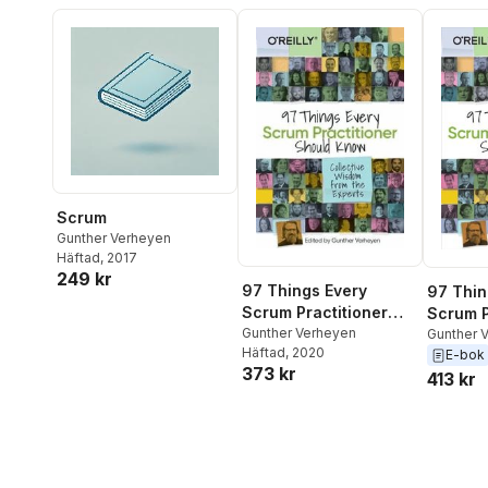
Scrum
Gunther Verheyen
Häftad
, 2017
249 kr
97 Things Every
97 Thin
Scrum Practitioner
Scrum P
Should Know
Gunther Verheyen
Should
Gunther 
Häftad
, 2020
E-bok
373 kr
413 kr