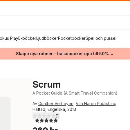
okus Play
E-böcker
Ljudböcker
Pocketböcker
Spel och pussel
Skapa nya rutiner – hälsoböcker upp till 50% →
Scrum
A Pocket Guide (A Smart Travel Companion)
Av
Gunther Verheyen
,
Van Haren Publishing
Häftad, Engelska, 2013
(
1
)
5,0
utav 5 stjärnor. Totalt antal röster: