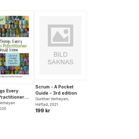
Scrum - A Pocket
gs Every
Guide - 3rd edition
ractitioner
Gunther Verheyen,
 Know
Verheyen
Häftad
, 2021
2020
199 kr