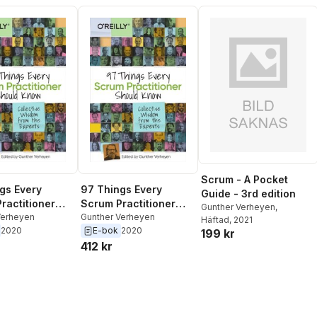
Scrum - A Pocket
gs Every
97 Things Every
Guide - 3rd edition
ractitioner
Scrum Practitioner
Gunther Verheyen,
 Know
Verheyen
Should Know
Gunther Verheyen
Häftad
, 2021
2020
E-bok
2020
199 kr
412 kr