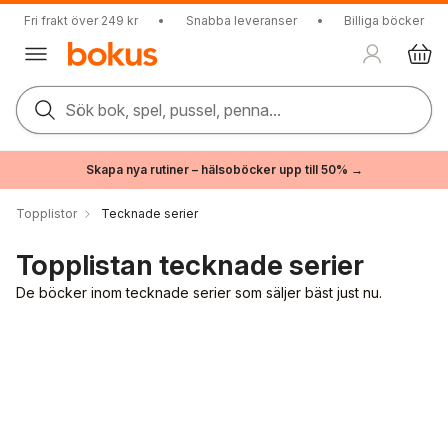
Fri frakt över 249 kr
•
Snabba leveranser
•
Billiga böcker
Sök bok, spel, pussel, penna...
Skapa nya rutiner – hälsoböcker upp till 50% →
Topplistor
Tecknade serier
Topplistan tecknade serier
De böcker inom tecknade serier som säljer bäst just nu.