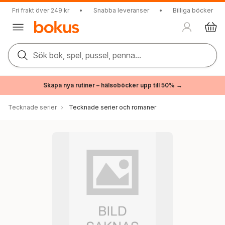
Fri frakt över 249 kr
•
Snabba leveranser
•
Billiga böcker
Sök bok, spel, pussel, penna...
Skapa nya rutiner – hälsoböcker upp till 50% →
Tecknade serier
Tecknade serier och romaner