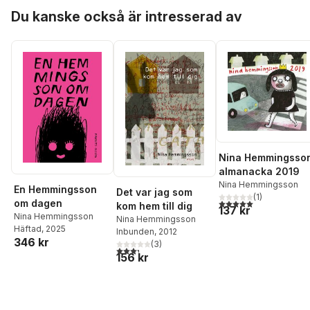
Hoppa över listan
Du kanske också är intresserad av
Nina Hemmingsso
almanacka 2019
Nina Hemmingsson
En Hemmingsson
Det var jag som
(
1
)
5,0
utav 5 stjärnor. Tota
om dagen
kom hem till dig
137 kr
Nina Hemmingsson
Nina Hemmingsson
Häftad
, 2025
Inbunden
, 2012
346 kr
(
3
)
3,3
utav 5 stjärnor. Totalt antal röster:
156 kr