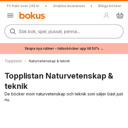
Fri frakt över 249 kr
•
Snabba leveranser
•
Billiga böcker
Sök bok, spel, pussel, penna...
Skapa nya rutiner – hälsoböcker upp till 50% →
Topplistor
Naturvetenskap & teknik
Topplistan Naturvetenskap &
teknik
De böcker inom naturvetenskap och teknik som säljer bäst just
nu.