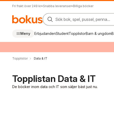
Fri frakt över 249 kr
•
Snabba leveranser
•
Billiga böcker
Sök bok, spel, pussel, penna...
Meny
Erbjudanden
Student
Topplistor
Barn & ungdom
B
Topplistor
Data & IT
Topplistan Data & IT
De böcker inom data och IT som säljer bäst just nu.