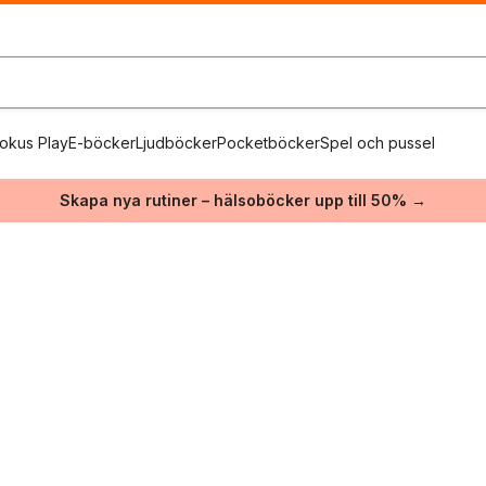
okus Play
E-böcker
Ljudböcker
Pocketböcker
Spel och pussel
Skapa nya rutiner – hälsoböcker upp till 50% →