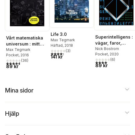
Life 3.0
Superintelligens :
Vårt matematiska
Max Tegmark
vägar, faror,
universum : mitt
Häftad
, 2018
strategier
Nick Bostrom
sökande efter den
Max Tegmark
(
3
)
4,3
utav 5 stjärnor. Totalt antal röster:
Pocket
, 2020
Pocket
, 2016
yttersta
141 kr
(
6
)
(
36
)
verkligheten
4,0
utav 5 stjärnor. Tota
4,6
utav 5 stjärnor. Totalt antal röster:
89 kr
89 kr
Mina sidor
Hjälp