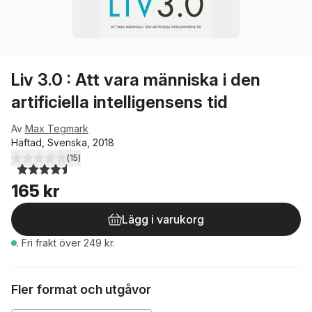
Liv 3.0 : Att vara människa i den
artificiella intelligensens tid
Av
Max Tegmark
Häftad, Svenska, 2018
(
15
)
4,5
utav 5 stjärnor. Totalt antal röster:
165 kr
Lägg i varukorg
.
Fri frakt över 249 kr.
Fler format och utgåvor