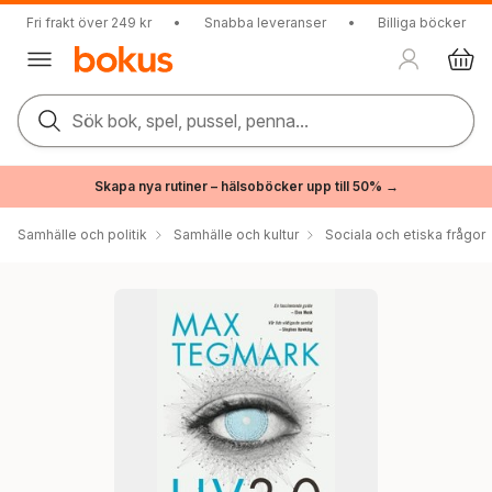
Fri frakt över 249 kr
•
Snabba leveranser
•
Billiga böcker
Sök bok, spel, pussel, penna...
Skapa nya rutiner – hälsoböcker upp till 50% →
Samhälle och politik
Samhälle och kultur
Sociala och etiska frågor