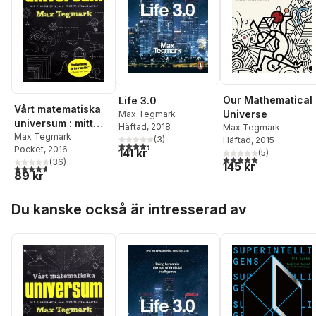
Our Mathematical
Life 3.0
Vårt matematiska
Universe
Max Tegmark
universum : mitt
Häftad
, 2018
Max Tegmark
sökande efter den
Max Tegmark
(
3
)
Häftad
, 2015
4,3
utav 5 stjärnor. Totalt antal röster:
Pocket
, 2016
yttersta
141 kr
(
5
)
5,0
utav 5 stjärnor. Tota
(
36
)
verkligheten
145 kr
4,6
utav 5 stjärnor. Totalt antal röster:
89 kr
Hoppa över listan
Du kanske också är intresserad av