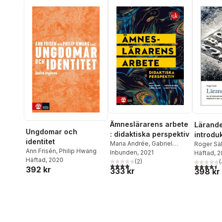
Ämneslärarens arbete
Lärande
Ungdomar och
: didaktiska perspektiv
introduk
identitet
Maria Andrée
,
Gabriel
perspek
Roger Säl
Ann Frisén
,
Philip Hwang
Bladh
Inbunden
,
Ingrid Carlgren
, 2021
,
Malin
Häftad
, 
metafor
Häftad
, 2020
Tväråna
(
2
)
(
4,0
utav 5 stjärnor. Totalt antal röster:
4,5
utav 5 
392 kr
333 kr
398 kr