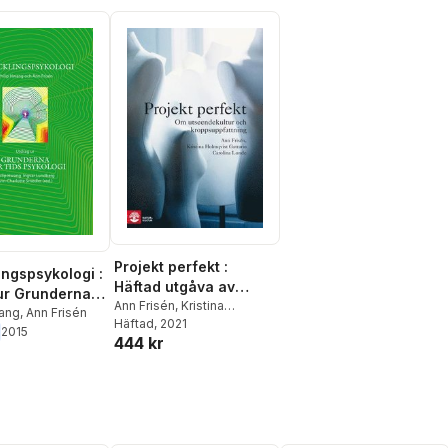
Projekt perfekt :
ingspsykologi :
Häftad utgåva av
ur Grunderna i
originalutgåva från
Ann Frisén
,
Kristina
 psykologi
wang
,
Ann Frisén
Holmqvist Gattario
Häftad
, 2021
,
2014
2015
444 kr
Carolina Lunde