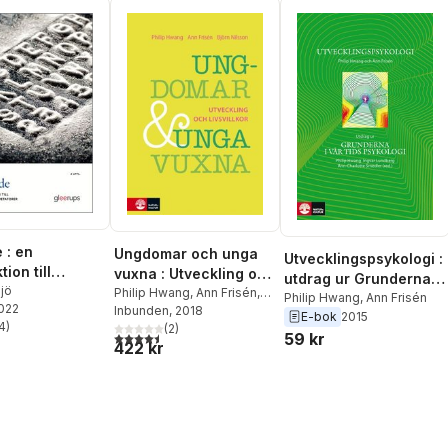
 : en
Ungdomar och unga
Utvecklingspsykologi :
tion till
vuxna : Utveckling och
utdrag ur Grunderna i
tiv och
jö
livsvillkor
Philip Hwang
,
Ann Frisén
,
vår tids psykologi
Philip Hwang
,
Ann Frisén
2022
Björn Nilsson
Inbunden
, 2018
er
E-bok
2015
4
)
(
2
)
stjärnor. Totalt antal röster:
4,5
utav 5 stjärnor. Totalt antal röster:
59 kr
422 kr