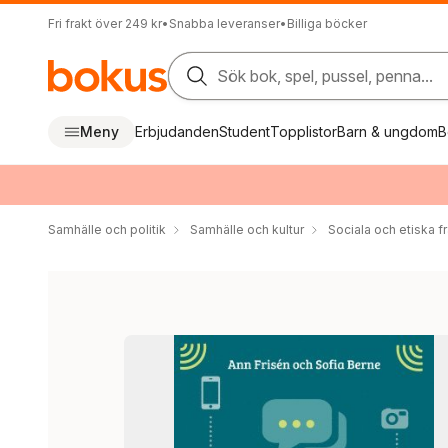
Fri frakt över 249 kr
•
Snabba leveranser
•
Billiga böcker
Sök bok, spel, pussel, penna...
Meny
Erbjudanden
Student
Topplistor
Barn & ungdom
B
Samhälle och politik
Samhälle och kultur
Sociala och etiska f