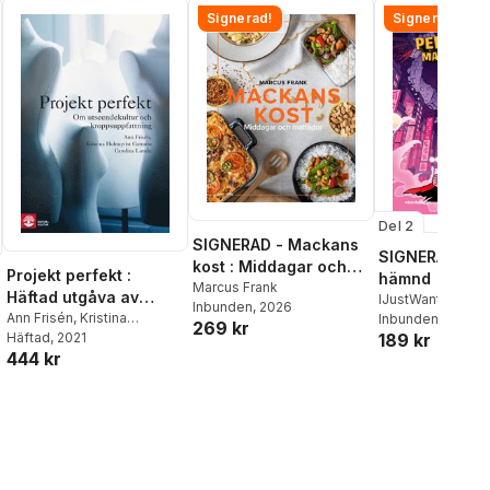
Signerad!
Signerad!
Del 2
SIGNERAD - Mackans
SIGNERAD - K
kost : Middagar och
Projekt perfekt :
hämnd
matlådor
Marcus Frank
Häftad utgåva av
IJustWantToBeC
Inbunden
, 2026
originalutgåva från
Ann Frisén
,
Kristina
Adolphson
Inbunden
, 2026
,
Emil
269 kr
Holmqvist Gattario
Häftad
, 2021
,
189 kr
Beer
,
Victor Beer
2014
444 kr
Carolina Lunde