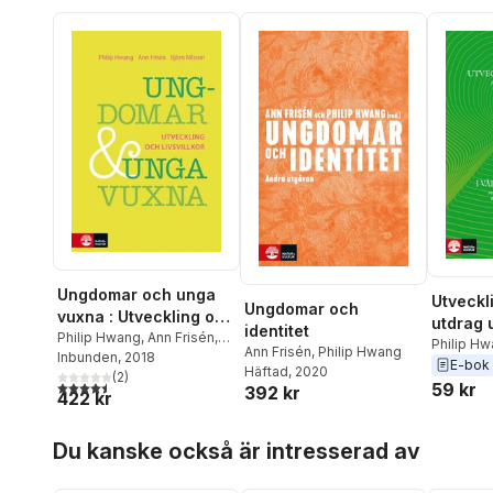
Ungdomar och unga
Utveckl
Ungdomar och
vuxna : Utveckling och
utdrag 
identitet
livsvillkor
Philip Hwang
,
Ann Frisén
,
vår tids
Philip H
Ann Frisén
,
Philip Hwang
Björn Nilsson
Inbunden
, 2018
E-bok
Häftad
, 2020
(
2
)
4,5
utav 5 stjärnor. Totalt antal röster:
59 kr
392 kr
422 kr
Hoppa över listan
Du kanske också är intresserad av