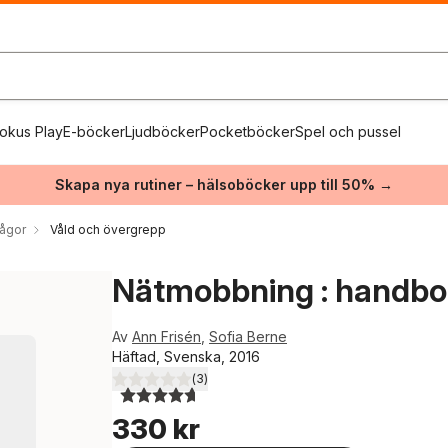
okus Play
E-böcker
Ljudböcker
Pocketböcker
Spel och pussel
Skapa nya rutiner – hälsoböcker upp till 50% →
rågor
Våld och övergrepp
Nätmobbning : handbok
Av
Ann Frisén
,
Sofia Berne
Häftad, Svenska, 2016
(
3
)
4,7
utav 5 stjärnor. Totalt antal röster:
330 kr