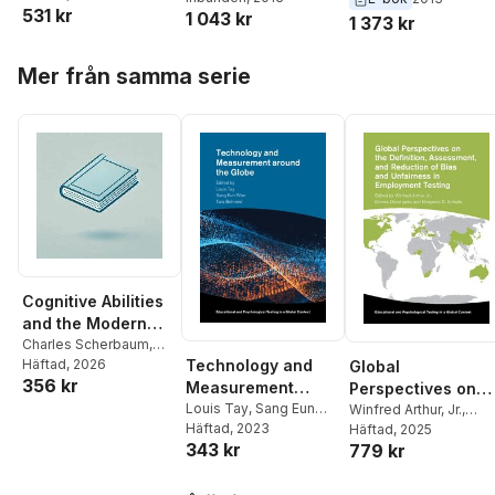
Knowledge, Beliefs
Knowledge, Belief
531 kr
Teresa Tatto
,
Gita
1 043 kr
Kaiser
,
William H.
Jui Hsieh
,
Sigrid
1 373 kr
and Opportunities
and Opportunities
Steiner-Khamsi
Schmidt
Blomeke
to Learn
to Learn
Hoppa över listan
Mer från samma serie
Cognitive Abilities
and the Modern
World of Work
Charles Scherbaum
,
Harrison Kell
Häftad
, 2026
,
Harold
Technology and
Global
356 kr
Goldstein
,
Serena Wee
,
Measurement
Perspectives on
Tanja Bipp
,
Jonas Lang
,
around the Globe
Louis Tay
,
Sang Eun
the Definition,
Winfred Arthur, Jr.
,
Elliott Larson
,
Kenneth
Woo
Häftad
,
Tara Behrend
, 2023
Dennis Doverspike
Häftad
, 2025
,
Assessment, and
Yusko
343 kr
779 kr
Benjamin D. Schulte
Reduction of Bias
and Unfairness in
Hoppa över listan