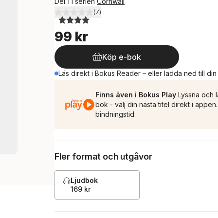
Del 1 i serien
Cornwall
(
7
)
4,0
utav 5 stjärnor. Totalt antal röster:
99 kr
Köp e-bok
Läs direkt i Bokus Reader – eller ladda ned till di
Finns även i Bokus Play
Lyssna och l
bok - välj din nästa titel direkt i appe
bindningstid.
Fler format och utgåvor
Ljudbok
169 kr