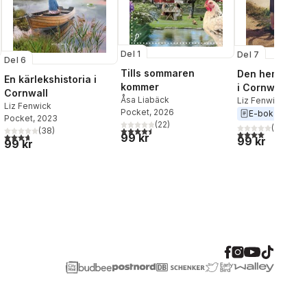
Del 1
Del 7
Del 6
Tills sommaren
Den hemliga s
En kärlekshistoria i
kommer
i Cornwall
Cornwall
Åsa Liabäck
Liz Fenwick
Liz Fenwick
Pocket
, 2026
E-bok
2023
Pocket
, 2023
(
22
)
(
2
)
4,5
utav 5 stjärnor. Totalt antal röster:
(
38
)
4,0
utav 5 stjärnor
3,7
utav 5 stjärnor. Totalt antal röster:
99 kr
99 kr
99 kr