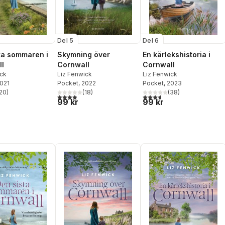
Del 5
Del 6
ta sommaren i
Skymning över
En kärlekshistoria i
l
Cornwall
Cornwall
ick
Liz Fenwick
Liz Fenwick
2021
Pocket
, 2022
Pocket
, 2023
20
)
(
18
)
(
38
)
stjärnor. Totalt antal röster:
3,9
utav 5 stjärnor. Totalt antal röster:
3,7
utav 5 stjärnor. Totalt ant
99 kr
99 kr