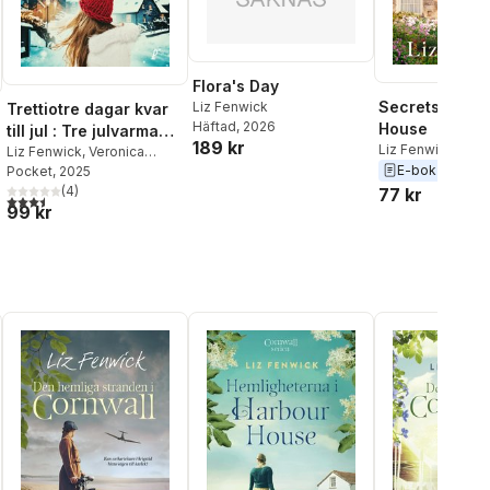
Flora's Day
Secrets of Ha
Liz Fenwick
Trettiotre dagar kvar
Häftad
, 2026
House
till jul : Tre julvarma
189 kr
Liz Fenwick
berättelser
Liz Fenwick
,
Veronica
E-bok
2025
Henry
Pocket
,
Jojo Moyes
, 2025
(
4
)
77 kr
3,5
utav 5 stjärnor. Totalt antal röster:
al röster:
99 kr