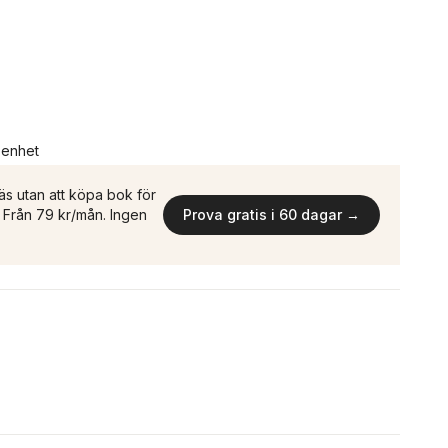
n enhet
äs utan att köpa bok för
n. Från 79 kr/mån. Ingen
Prova gratis i 60 dagar →