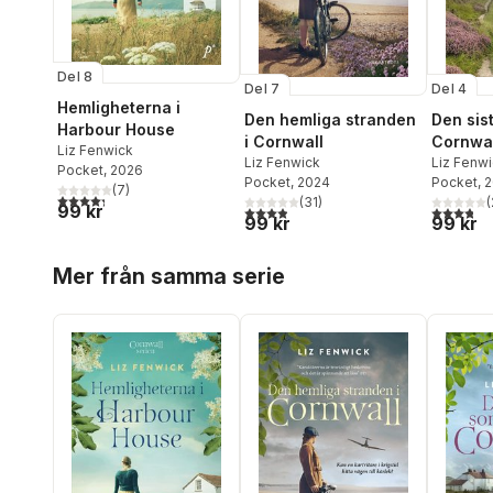
Del 8
Del 7
Del 4
Hemligheterna i
Den hemliga stranden
Den sis
Harbour House
i Cornwall
Cornwal
Liz Fenwick
Liz Fenwick
Liz Fenw
Pocket
, 2026
Pocket
, 2024
Pocket
, 
(
7
)
4,3
utav 5 stjärnor. Totalt antal röster:
(
31
)
(
99 kr
3,9
utav 5 stjärnor. Totalt antal röster:
3,8
utav 5 
99 kr
99 kr
Hoppa över listan
Mer från samma serie