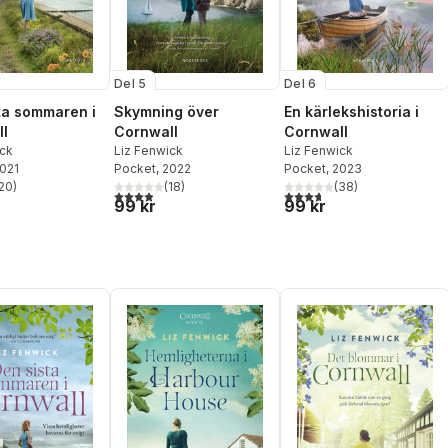
Del 5
Del 6
ta sommaren i
Skymning över
En kärlekshistoria i
l
Cornwall
Cornwall
ick
Liz Fenwick
Liz Fenwick
2021
Pocket
, 2022
Pocket
, 2023
20
)
(
18
)
(
38
)
stjärnor. Totalt antal röster:
3,9
utav 5 stjärnor. Totalt antal röster:
3,7
utav 5 stjärnor. Totalt ant
99 kr
99 kr