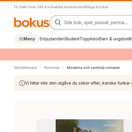
Fri frakt över 249 kr
•
Snabba leveranser
•
Billiga böcker
Sök bok, spel, pussel, penna...
Meny
Erbjudanden
Student
Topplistor
Barn & ungdom
B
Skönlitteratur
Romaner
Moderna och samtida romaner
Vi hittar inte den utgåva du söker efter, kanske funkar 