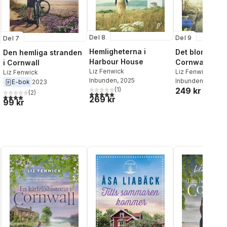
Del 8
Del 9
Del 7
Hemligheterna i
Det blommar i
Den hemliga stranden
Harbour House
Cornwall
i Cornwall
Liz Fenwick
Liz Fenwick
Liz Fenwick
Inbunden
, 2025
Inbunden
, 2026
E-bok
2023
249 kr
(
1
)
(
2
)
5,0
utav 5 stjärnor. Totalt antal röster:
4,0
utav 5 stjärnor. Totalt antal röster:
269 kr
al röster:
99 kr