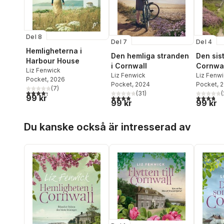
Del 8
Del 7
Del 4
Hemligheterna i
Den hemliga stranden
Den sis
Harbour House
i Cornwall
Cornwal
Liz Fenwick
Liz Fenwick
Liz Fenw
Pocket
, 2026
Pocket
, 2024
Pocket
, 
(
7
)
4,3
utav 5 stjärnor. Totalt antal röster:
(
31
)
(
99 kr
3,9
utav 5 stjärnor. Totalt antal röster:
3,8
utav 5 
99 kr
99 kr
Hoppa över listan
Du kanske också är intresserad av