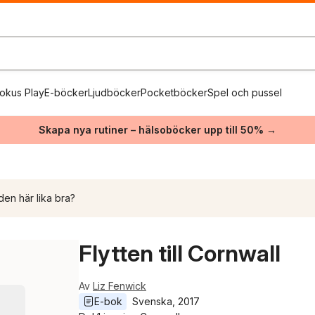
okus Play
E-böcker
Ljudböcker
Pocketböcker
Spel och pussel
Skapa nya rutiner – hälsoböcker upp till 50% →
den här lika bra?
Flytten till Cornwall
Av
Liz Fenwick
E-bok
Svenska
, 
2017