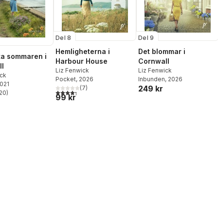
Del 8
Del 9
Hemligheterna i
Det blommar i
ta sommaren i
Harbour House
Cornwall
l
Liz Fenwick
Liz Fenwick
ick
Pocket
, 2026
Inbunden
, 2026
2021
249 kr
(
7
)
4,3
utav 5 stjärnor. Totalt antal röster:
20
)
99 kr
stjärnor. Totalt antal röster: