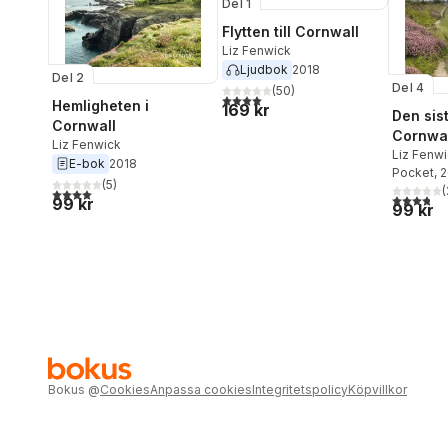
Del 1
Flytten till Cornwall
Liz Fenwick
Ljudbok
2018
Del 2
Del 4
(
50
)
4,0
utav 5 stjärnor. Totalt antal röster:
Hemligheten i
169 kr
Den sis
Cornwall
Cornwal
Liz Fenwick
Liz Fenw
E-bok
2018
Pocket
, 
(
5
)
(
4,0
utav 5 stjärnor. Totalt antal röster:
3,8
utav 5 
99 kr
99 kr
Bokus
@
Cookies
Anpassa cookies
Integritetspolicy
Köpvillkor