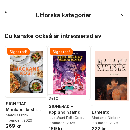
Utforska kategorier
Hoppa över listan
Du kanske också är intresserad av
Signerad!
Signerad!
Del 2
SIGNERAD -
SIGNERAD -
Mackans kost :
Lamento
Kopians hämnd
Middagar och
Marcus Frank
Madame Nielsen
IJustWantToBeCool
,
Inbunden
, 2026
matlådor
Inbunden
, 2026
Joel Adolphson
Inbunden
, 2026
,
Emil
269 kr
222 kr
189 kr
Ejdemo Beer
,
Victor