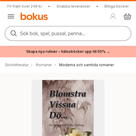
Fri frakt över 249 kr
•
Snabba leveranser
•
Billiga böcker
Sök bok, spel, pussel, penna...
Skapa nya rutiner – hälsoböcker upp till 50% →
Skönlitteratur
Romaner
Moderna och samtida romaner