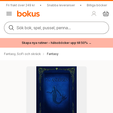
Fri frakt över 249 kr
•
Snabba leveranser
•
Billiga böcker
Sök bok, spel, pussel, penna...
Skapa nya rutiner – hälsoböcker upp till 50% →
Fantasy, SciFi och skräck
Fantasy