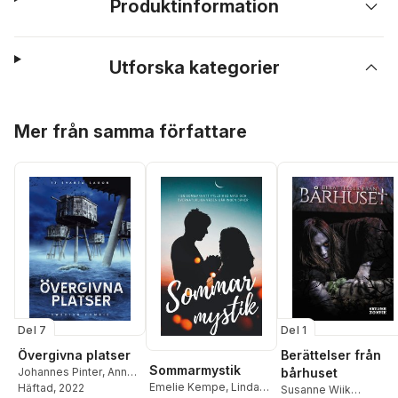
Produktinformation
Utforska kategorier
Hoppa över listan
Mer från samma författare
Del 7
Del 1
Övergivna platser
Berättelser från
Sommarmystik
Johannes Pinter
,
Anna-
bårhuset
Emelie Kempe
,
Linda
Karin Tellgren
Häftad
, 2022
,
Markus
Susanne Wiik