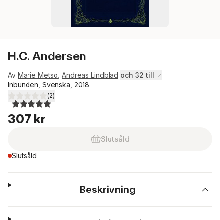
H.C. Andersen
Av
Marie Metso
,
Andreas Lindblad
och 32 till
Inbunden, Svenska, 2018
(
2
)
5,0
utav 5 stjärnor. Totalt antal röster:
307 kr
Slutsåld
Slutsåld
Beskrivning