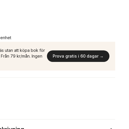
n enhet
äs utan att köpa bok för
n. Från 79 kr/mån. Ingen
Prova gratis i 60 dagar →