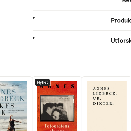
Be
Produk
Utfors
Nyhet