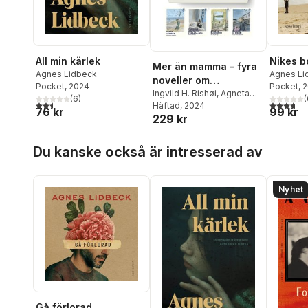
All min kärlek
Nikes b
Mer än mamma - fyra
Agnes Lidbeck
Agnes Li
noveller om
Pocket
, 2024
Pocket
, 
moderskap
Ingvild H. Rishøi
,
Agneta
(
6
)
(
2,5
utav 5 stjärnor. Totalt antal röster:
3,7
utav 5 
Klingspor
Häftad
, 2024
,
Agnes Lidbeck
,
76 kr
99 kr
229 kr
Caroline Ringskog Ferrada-
Noli
Hoppa över listan
Du kanske också är intresserad av
Nyhet
Gå förlorad