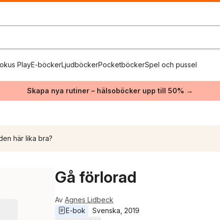
okus Play
E-böcker
Ljudböcker
Pocketböcker
Spel och pussel
Skapa nya rutiner – hälsoböcker upp till 50% →
den här lika bra?
Gå förlorad
Av
Agnes Lidbeck
E-bok
Svenska
, 
2019