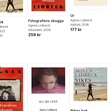
Ur
Agnes Lidbeck
Fotografens skugga
ok
Häftad
, 2018
Agnes Lidbeck
dbeck
177 kr
Inbunden
, 2026
2022
259 kr
6
)
stjärnor. Totalt antal röster:
Nikes bok