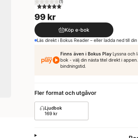
(
1
)
5,0
utav 5 stjärnor. Totalt antal röster:
99 kr
Köp e-bok
Läs direkt i Bokus Reader – eller ladda ned till di
Finns även i Bokus Play
Lyssna och l
bok - välj din nästa titel direkt i appe
bindningstid.
Fler format och utgåvor
Ljudbok
169 kr