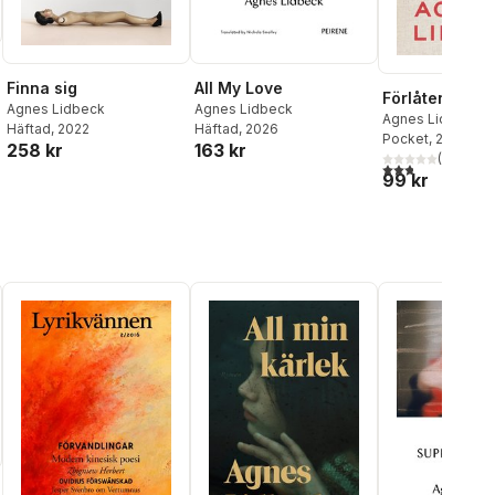
All My Love
Finna sig
Förlåten
Agnes Lidbeck
Agnes Lidbeck
Agnes Lidbeck
Häftad
, 2026
Häftad
, 2022
Pocket
, 2019
163 kr
258 kr
(
18
)
2,8
utav 5 stjärnor.
99 kr