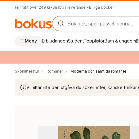
Fri frakt över 249 kr
•
Snabba leveranser
•
Billiga böcker
Sök bok, spel, pussel, penna...
Meny
Erbjudanden
Student
Topplistor
Barn & ungdom
B
Skönlitteratur
Romaner
Moderna och samtida romaner
Vi hittar inte den utgåva du söker efter, kanske funkar 