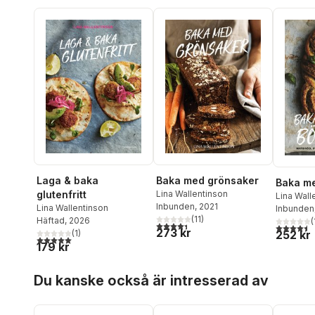
Laga & baka
Baka med grönsaker
Baka m
glutenfritt
Lina Wallentinson
Lina Wall
Inbunden
, 2021
Lina Wallentinson
Inbunden
(
11
)
Häftad
, 2026
(
4,4
utav 5 stjärnor. Totalt antal röster:
4,5
utav 5 
273 kr
(
1
)
252 kr
5,0
utav 5 stjärnor. Totalt antal röster:
179 kr
Hoppa över listan
Du kanske också är intresserad av