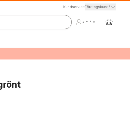
Kundservice
Företagskund?
grönt