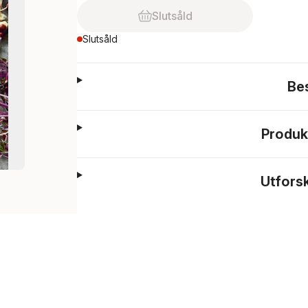
Slutsåld
Slutsåld
Be
Produk
Utfors