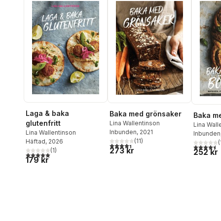
Laga & baka
Baka med grönsaker
Baka m
glutenfritt
Lina Wallentinson
Lina Wall
Inbunden
, 2021
Lina Wallentinson
Inbunden
(
11
)
Häftad
, 2026
(
4,4
utav 5 stjärnor. Totalt antal röster:
4,5
utav 5 
273 kr
(
1
)
252 kr
5,0
utav 5 stjärnor. Totalt antal röster:
179 kr