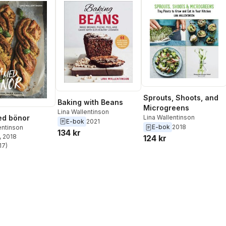
Sprouts, Shoots, and
Baking with Beans
Microgreens
Lina Wallentinson
ed bönor
Lina Wallentinson
E-bok
2021
E-bok
2018
entinson
134 kr
, 2018
124 kr
17
)
stjärnor. Totalt antal röster: