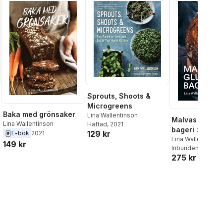
Sprouts, Shoots &
Microgreens
Baka med grönsaker
Lina Wallentinson
Malvas gluten
Lina Wallentinson
Häftad
, 2021
bageri : frallor
129 kr
E-bok
2021
surdegsbröd, 
Lina Wallentinson
149 kr
Inbunden
, 2026
bullar och kak
275 kr