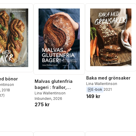
Baka med grönsaker
ed bönor
Malvas glutenfria
Lina Wallentinson
entinson
bageri : frallor,
E-bok
2021
, 2018
surdegsbröd, pizza,
Lina Wallentinson
17
)
149 kr
stjärnor. Totalt antal röster:
Inbunden
, 2026
bullar och kakor
275 kr