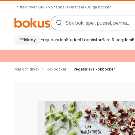
Fri frakt över 249 kr
•
Snabba leveranser
•
Billiga böcker
Sök bok, spel, pussel, penna...
Meny
Erbjudanden
Student
Topplistor
Barn & ungdom
B
Mat och dryck
Kokböcker
Vegetariska kokböcker