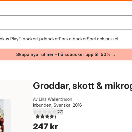
okus Play
E-böcker
Ljudböcker
Pocketböcker
Spel och pussel
Skapa nya rutiner – hälsoböcker upp till 50% →
Groddar, skott & mikro
Av
Lina Wallentinson
Inbunden, Svenska, 2016
(
27
)
4,4
utav 5 stjärnor. Totalt antal röster:
247 kr