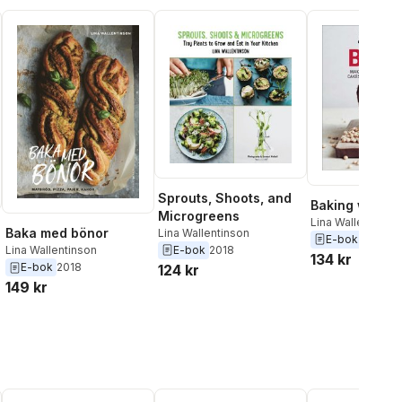
Sprouts, Shoots, and
Baking with B
Microgreens
Lina Wallentinson
Baka med bönor
Lina Wallentinson
E-bok
2021
E-bok
2018
Lina Wallentinson
134 kr
E-bok
2018
124 kr
149 kr