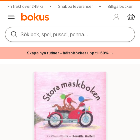
Fri frakt över 249 kr
•
Snabba leveranser
•
Billiga böcker
Sök bok, spel, pussel, penna...
Skapa nya rutiner – hälsoböcker upp till 50% →