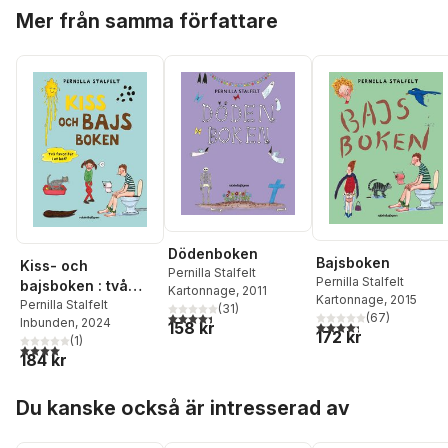
Hoppa över listan
Mer från samma författare
Dödenboken
Bajsboken
Kiss- och
Pernilla Stalfelt
Pernilla Stalfelt
bajsboken : två
Kartonnage
, 2011
Kartonnage
, 2015
favoriter i en bok!
Pernilla Stalfelt
(
31
)
4,4
utav 5 stjärnor. Totalt antal röster:
(
67
)
Inbunden
, 2024
4,3
utav 5 stjärnor. Tota
158 kr
172 kr
(
1
)
4,0
utav 5 stjärnor. Totalt antal röster:
184 kr
Hoppa över listan
Du kanske också är intresserad av