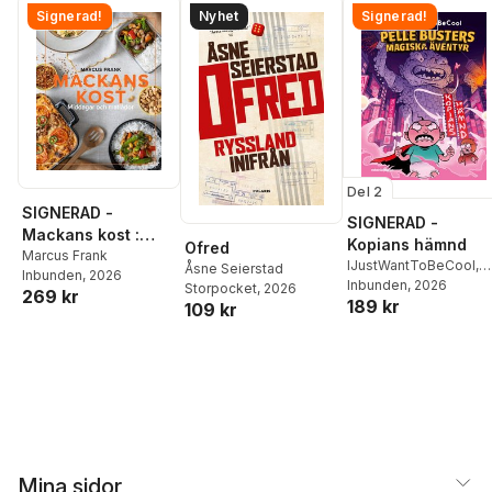
Signerad!
Nyhet
Signerad!
Del 2
SIGNERAD -
SIGNERAD -
Mackans kost :
Kopians hämnd
Ofred
Middagar och
Marcus Frank
IJustWantToBeCool
,
Åsne Seierstad
Inbunden
, 2026
matlådor
Joel Adolphson
Inbunden
, 2026
,
Emil
Storpocket
, 2026
269 kr
189 kr
Ejdemo Beer
,
Victor
109 kr
Beer
Mina sidor