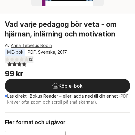
Vad varje pedagog bör veta - om
hjärnan, inlärning och motivation
Av
Anna Tebelius Bodin
E-bok
PDF
, 
Svenska
, 
2017
(
2
)
4,0
utav 5 stjärnor. Totalt antal röster:
99 kr
Köp e-bok
Läs direkt i Bokus Reader – eller ladda ned till din enhet
(PDF
kräver ofta zoom och scroll på små skärmar).
Fler format och utgåvor