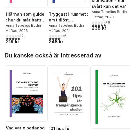
Motivation - hur
svårt kan det va'
Anna Tebelius Bodin
Hjärnan som guide
Tryggast i rummet :
Häftad
, 2023
: hur du mår bättre,
om tidlöst
(
1
)
5,0
utav 5 stjärnor. Tota
förstår bättre och
Anna Tebelius Bodin
ledarskap
Anna Tebelius Bodin
238 kr
Häftad
, 2026
Häftad
, 2024
gör bättre val
(
2
)
(
5
)
5,0
utav 5 stjärnor. Totalt antal röster:
4,2
utav 5 stjärnor. Totalt antal röster:
219 kr
248 kr
Hoppa över listan
Du kanske också är intresserad av
Vad varje pedagog
101 tips för