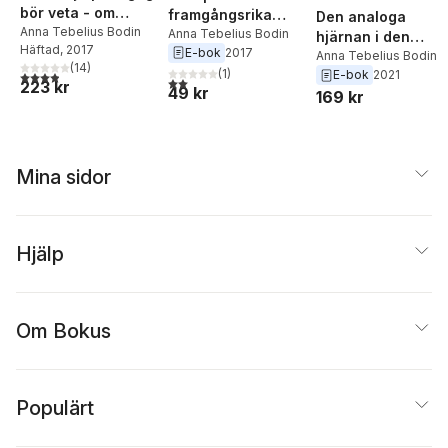
bör veta - om
framgångsrika
Den analoga
hjärnan, inlärning
Anna Tebelius Bodin
studier
Anna Tebelius Bodin
hjärnan i den
Häftad
, 2017
och motivation
E-bok
2017
digitala tillvaron
Anna Tebelius Bodin
(
14
)
(
1
)
E-bok
2021
3,9
utav 5 stjärnor. Totalt antal röster:
2,0
utav 5 stjärnor. Totalt antal röster:
223 kr
49 kr
169 kr
Mina sidor
Hjälp
Om Bokus
Populärt