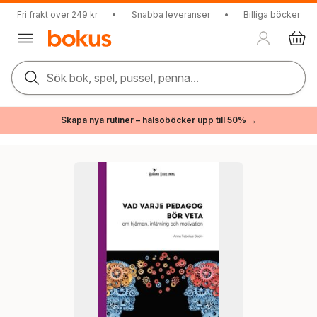
Fri frakt över 249 kr
•
Snabba leveranser
•
Billiga böcker
Sök bok, spel, pussel, penna...
Skapa nya rutiner – hälsoböcker upp till 50% →