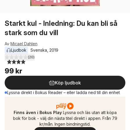
Starkt kul - Inledning: Du kan bli så
stark som du vill
Av
Micael Dahlen
Ljudbok
Svenska
, 
2019
(
20
)
4,0
utav 5 stjärnor. Totalt antal röster:
99 kr
Köp ljudbok
Lyssna direkt i Bokus Reader – eller ladda ned till din enhet
Finns även i Bokus Play
Lyssna och läs utan att köpa
bok för bok - välj din nästa titel direkt i appen. Från 79
kr/mån. Ingen bindningstid.