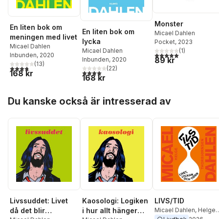
Monster
En liten bok om
En liten bok om
Micael Dahlen
meningen med livet
lycka
Pocket
, 2023
Micael Dahlen
Micael Dahlen
(
1
)
5,0
utav 5 stjärnor. Tota
Inbunden
, 2020
89 kr
Inbunden
, 2020
(
13
)
3,8
utav 5 stjärnor. Totalt antal röster:
(
22
)
4,0
utav 5 stjärnor. Totalt antal röster:
168 kr
168 kr
Hoppa över listan
Du kanske också är intresserad av
Livssuddet: Livet
Kaosologi: Logiken
LIVS/TID
då det blir
i hur allt hänger
Micael Dahlen
,
Helge
Thorbjørnsen