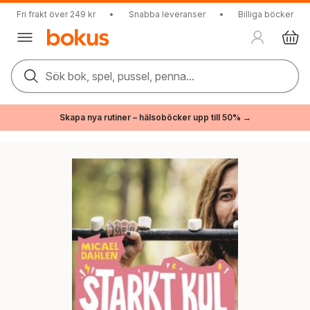
Fri frakt över 249 kr
•
Snabba leveranser
•
Billiga böcker
Sök bok, spel, pussel, penna...
Skapa nya rutiner – hälsoböcker upp till 50% →