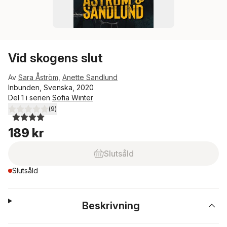
Vid skogens slut
Av
Sara Åström
,
Anette Sandlund
Inbunden, Svenska, 2020
Del 1 i serien
Sofia Winter
(
9
)
4,0
utav 5 stjärnor. Totalt antal röster:
189 kr
Slutsåld
Slutsåld
Beskrivning