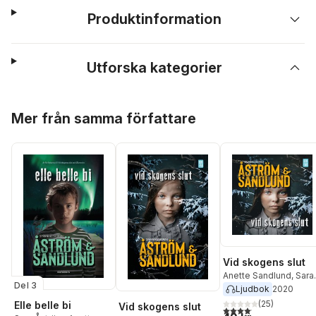
Produktinformation
Utforska kategorier
Hoppa över listan
Mer från samma författare
Vid skogens slut
Anette Sandlund
,
Sara
Del 3
Åström
Ljudbok
2020
(
25
)
Elle belle bi
Vid skogens slut
4,1
utav 5 stjärnor. Total