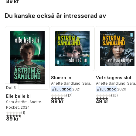
89 kr
Hoppa över listan
Du kanske också är intresserad av
Slumra in
Vid skogens slut
Anette Sandlund
,
Sara
Anette Sandlund
,
Sara
Del 3
Åström
Åström
Ljudbok
2021
Ljudbok
2020
(
17
)
(
25
)
Elle belle bi
4,4
utav 5 stjärnor. Totalt antal röster:
4,1
utav 5 stjärnor. Total
99 kr
49 kr
Sara Åström
,
Anette
Sandlund
Pocket
, 2024
(
1
)
5,0
utav 5 stjärnor. Totalt antal röster:
89 kr