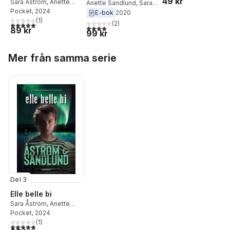
49 kr
Sara Åström
,
Anette
Anette Sandlund
,
Sara
Sandlund
Pocket
, 2024
Åström
E-bok
2020
(
1
)
(
2
)
5,0
utav 5 stjärnor. Totalt antal röster:
4,0
utav 5 stjärnor. Totalt antal röster:
89 kr
99 kr
Hoppa över listan
Mer från samma serie
Del 3
Elle belle bi
Sara Åström
,
Anette
Sandlund
Pocket
, 2024
(
1
)
5,0
utav 5 stjärnor. Totalt antal röster: