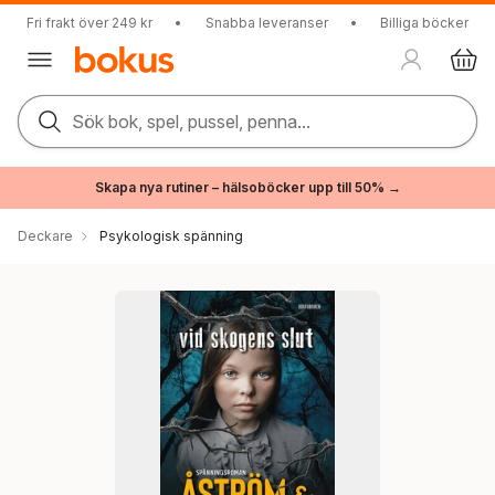
Fri frakt över 249 kr
•
Snabba leveranser
•
Billiga böcker
Sök bok, spel, pussel, penna...
Skapa nya rutiner – hälsoböcker upp till 50% →
Deckare
Psykologisk spänning