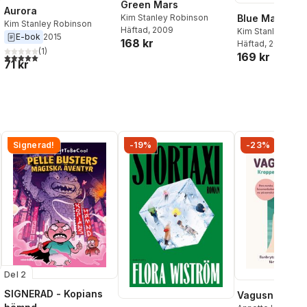
Green Mars
Aurora
Blue Mars
Kim Stanley Robinson
Kim Stanley Robinson
Häftad
, 2009
Kim Stanley Rob
E-bok
2015
168 kr
Häftad
, 2009
(
1
)
169 kr
5,0
utav 5 stjärnor. Totalt antal röster:
71 kr
Signerad!
-19%
-23%
Del 2
SIGNERAD - Kopians
Vagusnerven