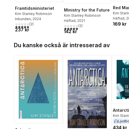
Red Ma
Framtidsministeriet
Ministry for the Future
Kim Stan
Kim Stanley Robinson
Kim Stanley Robinson
Häftad
, 
Inbunden
, 2024
Häftad
, 2021
169 kr
(
2
)
(
2
)
5,0
utav 5 stjärnor. Totalt antal röster:
5,0
utav 5 stjärnor. Totalt antal röster:
237 kr
142 kr
Hoppa över listan
Du kanske också är intresserad av
Antarct
Kim Stan
Ljudb
434 kr