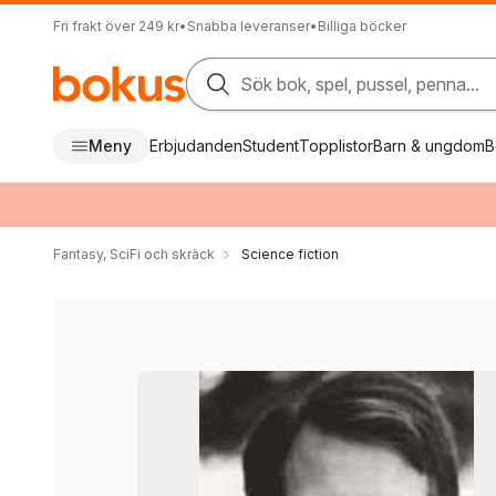
Fri frakt över 249 kr
•
Snabba leveranser
•
Billiga böcker
Sök bok, spel, pussel, penna...
Meny
Erbjudanden
Student
Topplistor
Barn & ungdom
B
Fantasy, SciFi och skräck
Science fiction