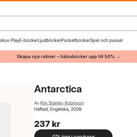
okus Play
E-böcker
Ljudböcker
Pocketböcker
Spel och pussel
Skapa nya rutiner – hälsoböcker upp till 50% →
Antarctica
Av
Kim Stanley Robinson
Häftad, Engelska, 2008
237 kr
Lägg i varukorg