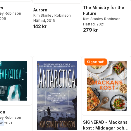
The Ministry for the
rs
Aurora
Future
ley Robinson
Kim Stanley Robinson
2009
Kim Stanley Robinson
Häftad
, 2016
Häftad
, 2021
142 kr
279 kr
Signerad!
ica
ley Robinson
SIGNERAD - Mackans
ok
2021
kost : Middagar och