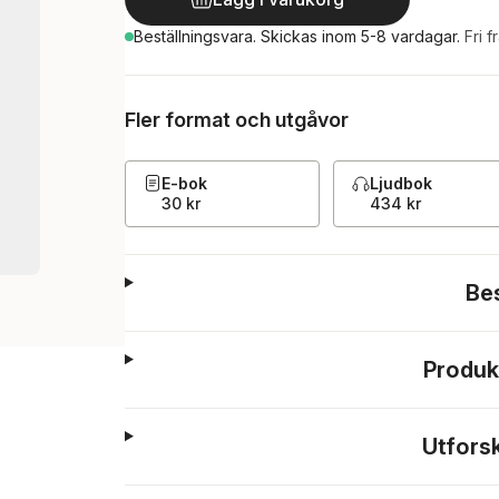
Beställningsvara.
Skickas
inom 5-8 vardagar
.
Fri f
Fler format och utgåvor
E-bok
Ljudbok
30 kr
434 kr
Be
Produk
Utfors