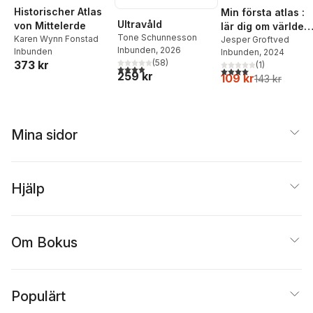
Historischer Atlas
Min första atlas :
Ultravåld
von Mittelerde
lär dig om världen
Tone Schunnesson
Karen Wynn Fonstad
länder
Jesper Groftved
Inbunden
, 2026
Inbunden
Inbunden
, 2024
(
58
)
373 kr
(
1
)
3,9
utav 5 stjärnor. Totalt antal röster:
4,0
utav 5 stjärnor. Tota
259 kr
109 kr
143 kr
Mina sidor
Hjälp
Om Bokus
Populärt