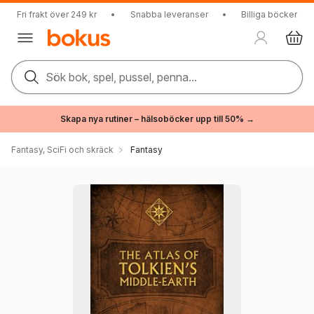
Fri frakt över 249 kr
•
Snabba leveranser
•
Billiga böcker
Sök bok, spel, pussel, penna...
Skapa nya rutiner – hälsoböcker upp till 50% →
Fantasy, SciFi och skräck
Fantasy