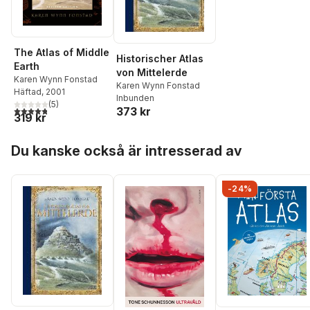
The Atlas of Middle
Historischer Atlas
Earth
von Mittelerde
Karen Wynn Fonstad
Karen Wynn Fonstad
Häftad
, 2001
Inbunden
(
5
)
4,8
utav 5 stjärnor. Totalt antal röster:
373 kr
319 kr
Hoppa över listan
Du kanske också är intresserad av
-24%