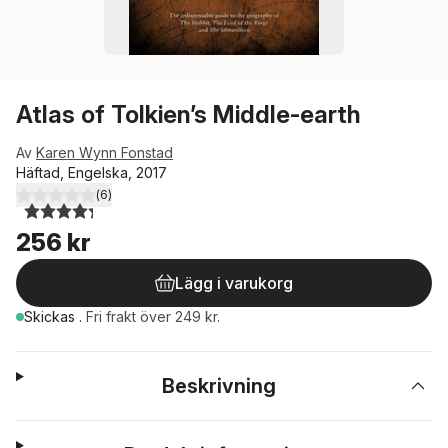
Atlas of Tolkien’s Middle-earth
Av
Karen Wynn Fonstad
Häftad, Engelska, 2017
(
6
)
4,3
utav 5 stjärnor. Totalt antal röster:
256 kr
Lägg i varukorg
Skickas
.
Fri frakt över 249 kr.
Beskrivning