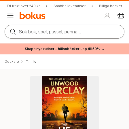
Fri frakt över 249 kr
•
Snabba leveranser
•
Billiga böcker
Sök bok, spel, pussel, penna...
Skapa nya rutiner – hälsoböcker upp till 50% →
Deckare
Thriller