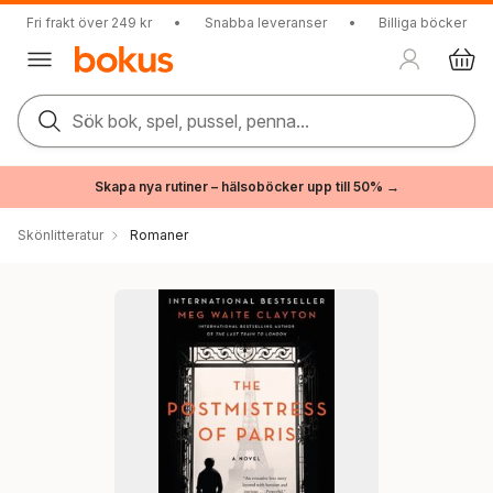
Fri frakt över 249 kr
•
Snabba leveranser
•
Billiga böcker
Sök bok, spel, pussel, penna...
Skapa nya rutiner – hälsoböcker upp till 50% →
Skönlitteratur
Romaner