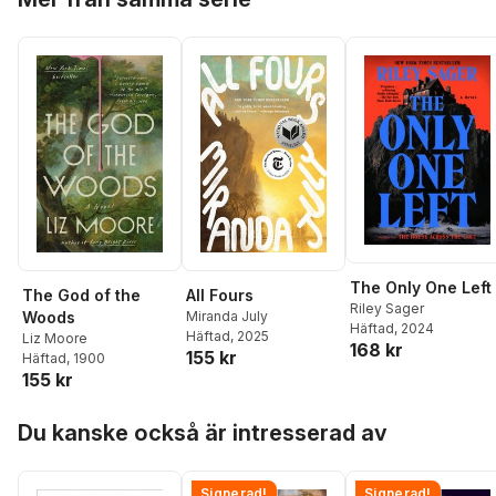
The Only One Left
All Fours
The God of the
Riley Sager
Miranda July
Woods
Häftad
, 2024
Häftad
, 2025
Liz Moore
168 kr
155 kr
Häftad
, 1900
155 kr
Hoppa över listan
Du kanske också är intresserad av
Signerad!
Signerad!