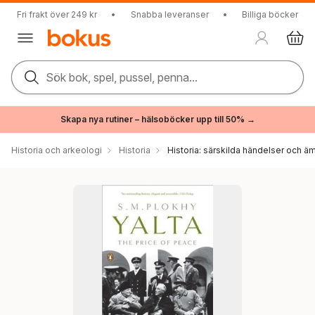
Fri frakt över 249 kr
•
Snabba leveranser
•
Billiga böcker
Sök bok, spel, pussel, penna...
Skapa nya rutiner – hälsoböcker upp till 50% →
Historia och arkeologi
Historia
Historia: särskilda händelser och ä