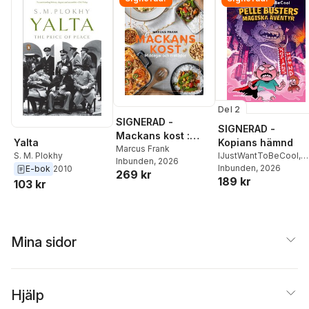
Del 2
SIGNERAD -
SIGNERAD -
Mackans kost :
Kopians hämnd
Yalta
Middagar och
Marcus Frank
IJustWantToBeCool
,
S. M. Plokhy
Inbunden
, 2026
matlådor
Joel Adolphson
Inbunden
, 2026
,
Emil
E-bok
2010
269 kr
189 kr
Ejdemo Beer
,
Victor
103 kr
Beer
Mina sidor
Hjälp