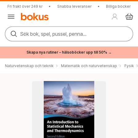
Fri frakt över 249 kr
•
Snabba leveranser
•
Billiga böcker
Sök bok, spel, pussel, penna...
Skapa nya rutiner – hälsoböcker upp till 50% →
Naturvetenskap och teknik
Matematik och naturvetenskap
Fysik