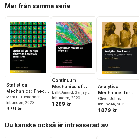
Hoppa över listan
Mer från samma serie
Continuum
Statistical
Analytical
Mechanics of
Mechanics: Theory
Mechanics for
Solids
Lallit Anand
,
Sanjay
and Molecular
Mark E. Tuckerman
Govindjee
Inbunden
, 2020
Relativity and
Oliver Johns
Inbunden
, 2023
Simulation
1 289 kr
Inbunden
, 2011
Quantum
979 kr
1 879 kr
Mechanics
Hoppa över listan
Du kanske också är intresserad av