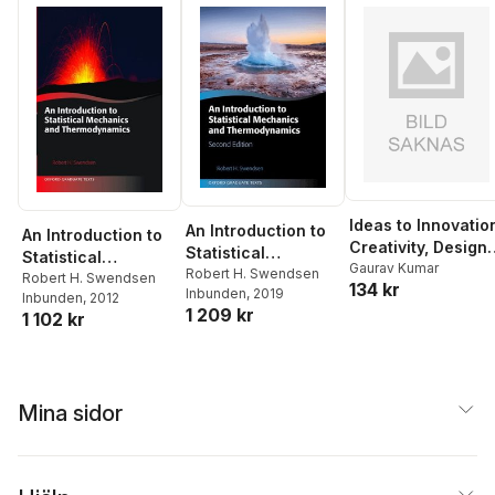
Ideas to Innovatio
An Introduction to
An Introduction to
Creativity, Design
Statistical
Statistical
Thinking, IPR & th
Gaurav Kumar
Mechanics and
Robert H. Swendsen
Mechanics and
Robert H. Swendsen
134 kr
Innovation
Inbunden
, 2019
Thermodynamics
Inbunden
, 2012
Thermodynamics
Ecosystem
1 209 kr
1 102 kr
(Edition2)
Mina sidor