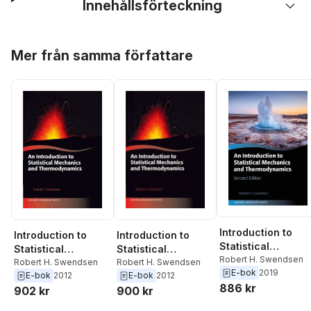
Innehållsförteckning
Hoppa över listan
Mer från samma författare
Introduction to
Introduction to
Introduction to
Statistical
Statistical
Statistical
Mechanics and
Robert H. Swendsen
Mechanics and
Robert H. Swendsen
Mechanics and
Robert H. Swendsen
E-bok
2019
Thermodynamics
E-bok
2012
E-bok
2012
Thermodynamics
Thermodynamics
886 kr
902 kr
900 kr