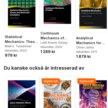
Continuum
Statistical
Analytical
Mechanics of
Mechanics: Theory
Mechanics for
Solids
Lallit Anand
,
Sanjay
and Molecular
Mark E. Tuckerman
Govindjee
Inbunden
, 2020
Relativity and
Oliver Johns
Inbunden
, 2023
Simulation
1 289 kr
Inbunden
, 2011
Quantum
979 kr
1 879 kr
Mechanics
Hoppa över listan
Du kanske också är intresserad av
Signerad!
Signerad!