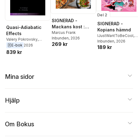
Del 2
SIGNERAD -
SIGNERAD -
Mackans kost :
Quasi-Adiabatic
Kopians hämnd
Middagar och
Marcus Frank
Effects
IJustWantToBeCool
,
Inbunden
, 2026
matlådor
Valery Pokrovsky
,
Joel Adolphson
Inbunden
, 2026
,
Emil
269 kr
Nikolai Sinitsyn
E-bok
2026
189 kr
Ejdemo Beer
,
Victor
839 kr
Beer
Mina sidor
Hjälp
Om Bokus