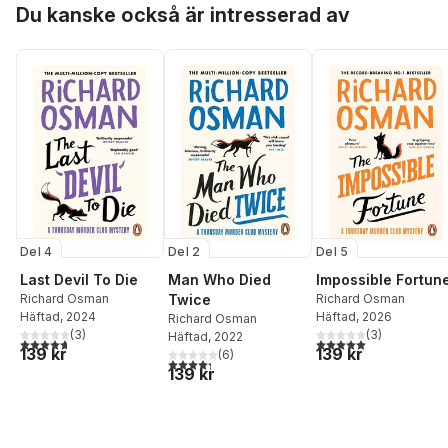
Du kanske också är intresserad av
Del 4
Del 2
Del 5
Last Devil To Die
Man Who Died
Impossible Fortun
Richard Osman
Twice
Richard Osman
Häftad
, 2024
Häftad
, 2026
Richard Osman
(
3
)
(
3
)
Häftad
, 2022
4,7
utav 5 stjärnor. Totalt antal röster:
5,0
utav 5 stjärnor. Tota
139 kr
139 kr
(
6
)
4,3
utav 5 stjärnor. Totalt antal röster:
139 kr