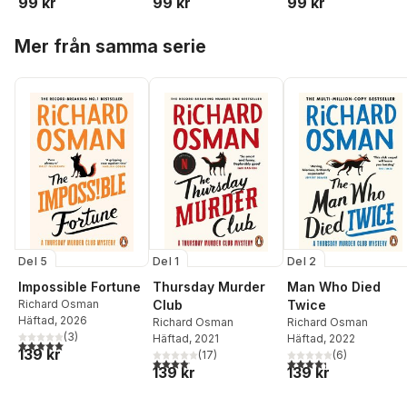
99 kr
99 kr
99 kr
Hoppa över listan
Mer från samma serie
Del 5
Del 1
Del 2
Impossible Fortune
Thursday Murder
Man Who Died
Richard Osman
Club
Twice
Häftad
, 2026
Richard Osman
Richard Osman
(
3
)
Häftad
, 2021
Häftad
, 2022
5,0
utav 5 stjärnor. Totalt antal röster:
139 kr
(
17
)
(
6
)
4,1
utav 5 stjärnor. Totalt antal röster:
4,3
utav 5 stjärnor. Tota
139 kr
139 kr
Hoppa över listan