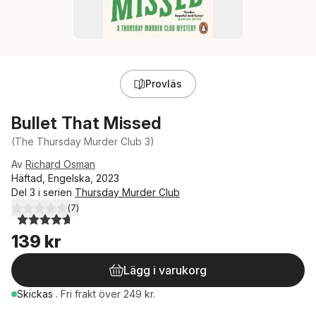
Provläs
Bullet That Missed
(The Thursday Murder Club 3)
Av
Richard Osman
Häftad, Engelska, 2023
Del 3 i serien
Thursday Murder Club
(
7
)
4,7
utav 5 stjärnor. Totalt antal röster:
139 kr
Lägg i varukorg
Skickas
.
Fri frakt över 249 kr.