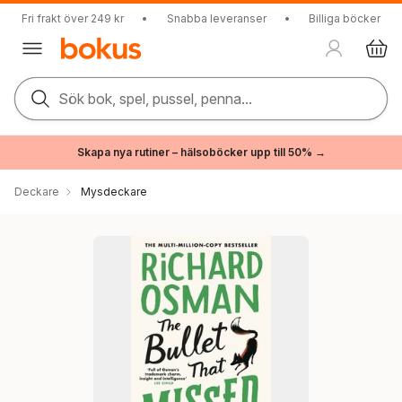
Fri frakt över 249 kr
•
Snabba leveranser
•
Billiga böcker
Sök bok, spel, pussel, penna...
Skapa nya rutiner – hälsoböcker upp till 50% →
Deckare
Mysdeckare