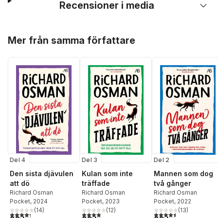
Recensioner i media
Hoppa över listan
Mer från samma författare
Del 4
Del 3
Del 2
Den sista djävulen
Kulan som inte
Mannen som dog
att dö
träffade
två gånger
Richard Osman
Richard Osman
Richard Osman
Pocket
, 2024
Pocket
, 2023
Pocket
, 2022
(
14
)
(
12
)
(
13
)
4,3
utav 5 stjärnor. Totalt antal röster:
3,9
utav 5 stjärnor. Totalt antal röster:
4,5
utav 5 stjärnor. Tota