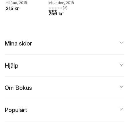
Häftad
, 2018
Inbunden
, 2018
215 kr
(
3
)
3,0
utav 5 stjärnor. Totalt antal röster:
256 kr
Mina sidor
Hjälp
Om Bokus
Populärt