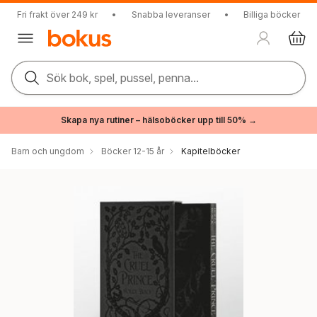
Fri frakt över 249 kr
•
Snabba leveranser
•
Billiga böcker
Sök bok, spel, pussel, penna...
Skapa nya rutiner – hälsoböcker upp till 50% →
Barn och ungdom
Böcker 12-15 år
Kapitelböcker