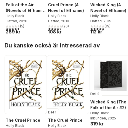
Folk of the Air
Cruel Prince (A
Wicked King (A
(Novels of Elfhame)
Novel of Elfhame)
Novel of Elfhame)
Series Boxset
Holly Black
Holly Black
Holly Black
Häftad
, 2020
Häftad
, 2018
Häftad
, 2019
(
5
)
(
26
)
(
19
)
4,6
utav 5 stjärnor. Totalt antal röster:
4,4
utav 5 stjärnor. Totalt antal röster:
4,7
utav 5 stjärnor. Tota
289 kr
108 kr
112 kr
Hoppa över listan
Du kanske också är intresserad av
Del 2
Wicked King (The
Folk of the Air #2)
Del 1
Holly Black
Inbunden
, 2025
The Cruel Prince
The Cruel Prince
319 kr
Holly Black
Holly Black