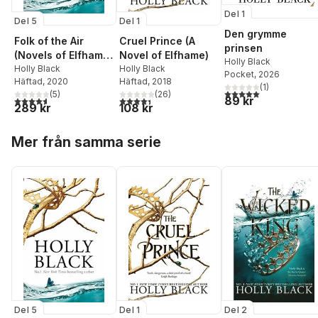
Del 1
Del 5
Del 1
Den grymme
Folk of the Air
Cruel Prince (A
prinsen
(Novels of Elfhame)
Novel of Elfhame)
Holly Black
Series Boxset
Holly Black
Holly Black
Pocket
, 2026
Häftad
, 2020
Häftad
, 2018
(
1
)
5,0
utav 5 stjärnor. Tota
(
5
)
(
26
)
89 kr
4,6
utav 5 stjärnor. Totalt antal röster:
4,4
utav 5 stjärnor. Totalt antal röster:
289 kr
108 kr
Hoppa över listan
Mer från samma serie
Del 5
Del 1
Del 2