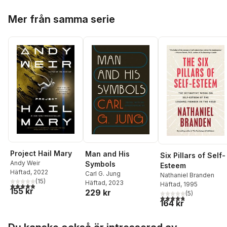
Hoppa över listan
Mer från samma serie
Project Hail Mary
Man and His
Six Pillars of Self-
Andy Weir
Symbols
Esteem
Häftad
, 2022
Carl G. Jung
Nathaniel Branden
(
15
)
Häftad
, 2023
Häftad
, 1995
4,9
utav 5 stjärnor. Totalt antal röster:
155 kr
229 kr
(
5
)
4,8
utav 5 stjärnor. Tota
164 kr
Hoppa över listan