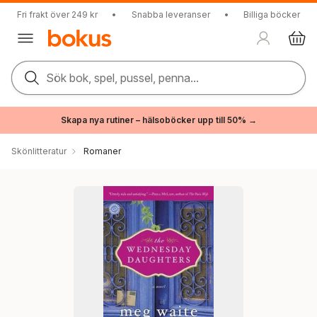
Fri frakt över 249 kr
•
Snabba leveranser
•
Billiga böcker
Sök bok, spel, pussel, penna...
Skapa nya rutiner – hälsoböcker upp till 50% →
Skönlitteratur
Romaner