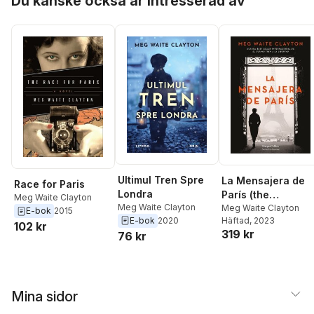
Du kanske också är intresserad av
Ultimul Tren Spre
La Mensajera de
Race for Paris
Londra
París (the
Meg Waite Clayton
Meg Waite Clayton
Postmistress of
Meg Waite Clayton
E-bok
2015
E-bok
2020
Häftad
, 2023
Paris)
102 kr
319 kr
76 kr
Mina sidor