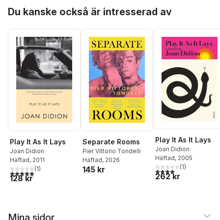
Hoppa över listan
Du kanske också är intresserad av
Play It As It Lays
Play It As It Lays
Separate Rooms
Joan Didion
Joan Didion
Pier Vittorio Tondelli
Häftad
, 2005
Häftad
, 2011
Häftad
, 2026
(
1
)
145 kr
(
1
)
4,0
utav 5 stjärnor. Tota
5,0
utav 5 stjärnor. Totalt antal röster:
262 kr
128 kr
Mina sidor