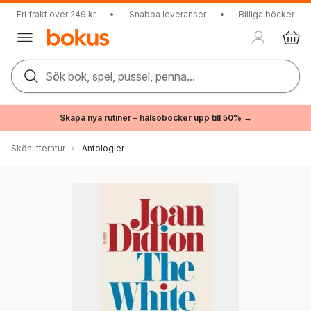
Fri frakt över 249 kr
•
Snabba leveranser
•
Billiga böcker
Sök bok, spel, pussel, penna...
Skapa nya rutiner – hälsoböcker upp till 50% →
Skönlitteratur
Antologier