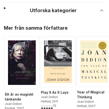
Utforska kategorier
Hoppa över listan
Mer från samma författare
Year of Magical
Play It As It Lays
Ett år av magiskt
Thinking
Joan Didion
tänkande
Häftad
, 2011
Joan Didion
Joan Didion
(
1
)
Häftad
, 2007
5,0
utav 5 stjärnor. Totalt antal röster:
Pocket
, 2007