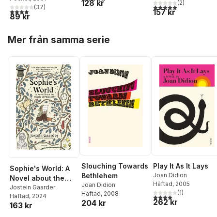
128 kr
(
2
)
5,0
utav 5 stjärnor. Tota
(
37
)
3,9
utav 5 stjärnor. Totalt antal röster:
157 kr
89 kr
Hoppa över listan
Mer från samma serie
Slouching Towards
Play It As It Lays
Sophie's World: A
Bethlehem
Joan Didion
Novel about the
Häftad
, 2005
Joan Didion
History of
Jostein Gaarder
(
1
)
Häftad
, 2008
Häftad
, 2024
4,0
utav 5 stjärnor. Tota
Philosophy (30th
262 kr
204 kr
163 kr
Anniversary
Edition)