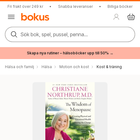
Fri frakt över 249 kr
•
Snabba leveranser
•
Billiga böcker
Sök bok, spel, pussel, penna...
Skapa nya rutiner – hälsoböcker upp till 50% →
Hälsa och familj
Hälsa
Motion och kost
Kost & träning