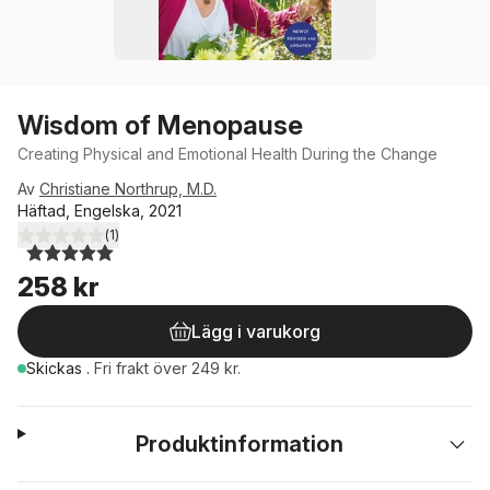
Wisdom of Menopause
Creating Physical and Emotional Health During the Change
Av
Christiane Northrup, M.D.
Häftad, Engelska, 2021
(
1
)
5,0
utav 5 stjärnor. Totalt antal röster:
258 kr
Lägg i varukorg
Skickas
.
Fri frakt över 249 kr.
Produktinformation