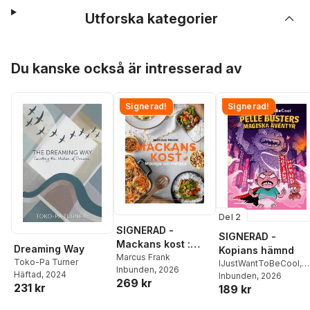
Utforska kategorier
Hoppa över listan
Du kanske också är intresserad av
Signerad!
Signerad!
Del 2
SIGNERAD -
SIGNERAD -
Mackans kost :
Dreaming Way
Kopians hämnd
Middagar och
Marcus Frank
Toko-Pa Turner
IJustWantToBeCool
,
Inbunden
, 2026
matlådor
Häftad
, 2024
Joel Adolphson
Inbunden
, 2026
,
Emil
269 kr
231 kr
189 kr
Ejdemo Beer
,
Victor
Beer