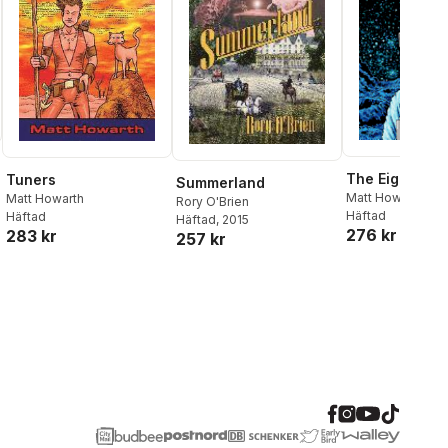
The Eiger Con
Tuners
Summerland
Matt Howarth
Matt Howarth
Rory O'Brien
Häftad
Häftad
Häftad
, 2015
276 kr
283 kr
257 kr