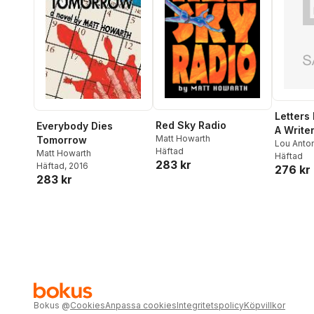
Letters
Red Sky Radio
Everybody Dies
A Write
Matt Howarth
Tomorrow
Lou Anton
Häftad
Matt Howarth
Häftad
283 kr
Häftad
, 2016
276 kr
283 kr
Bokus
@
Cookies
Anpassa cookies
Integritetspolicy
Köpvillkor