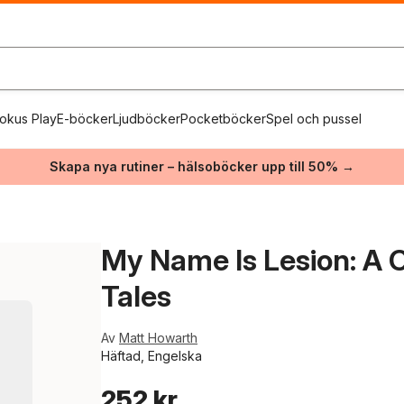
okus Play
E-böcker
Ljudböcker
Pocketböcker
Spel och pussel
Skapa nya rutiner – hälsoböcker upp till 50% →
My Name Is Lesion: A C
Tales
Av
Matt Howarth
Häftad, Engelska
252 kr