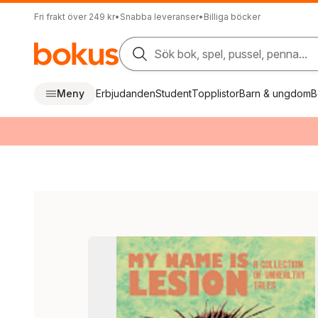
Fri frakt över 249 kr
•
Snabba leveranser
•
Billiga böcker
Sök bok, spel, pussel, penna...
Meny
Erbjudanden
Student
Topplistor
Barn & ungdom
B