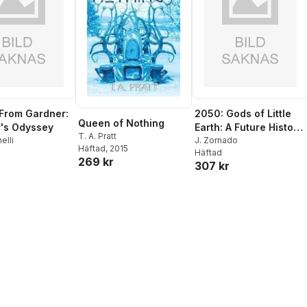
 From Gardner:
2050: Gods of Little
Queen of Nothing
r's Odyssey
Earth: A Future History,
T. A. Pratt
elli
Volume 1
J. Zornado
Häftad
, 2015
Häftad
269 kr
307 kr