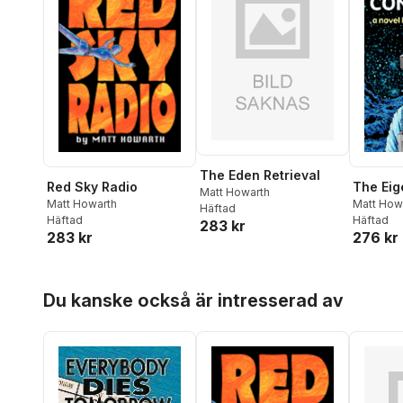
The Eden Retrieval
Red Sky Radio
The Eig
Matt Howarth
Matt Howarth
Matt How
Häftad
Häftad
Häftad
283 kr
283 kr
276 kr
Hoppa över listan
Du kanske också är intresserad av