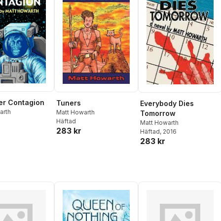
er Contagion
Tuners
Everybody Dies
arth
Matt Howarth
Tomorrow
Häftad
Matt Howarth
283 kr
Häftad
, 2016
283 kr