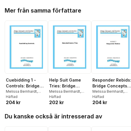
Hoppa över listan
Mer från samma författare
Cuebidding 1 -
Help Suit Game
Responder Rebids
Controls: Bridge
Tries: Bridge
Bridge Concepts
Concepts and
Melissa Bernhardt
,
Concepts and
Melissa Bernhardt
,
and Practice
Melissa Bernhardt
,
Patty Tucker
Häftad
Patty Tucker
Häftad
Patty Tucker
Häftad
Practice
Practice
204 kr
202 kr
204 kr
Hoppa över listan
Du kanske också är intresserad av