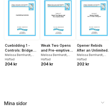
Cuebidding 1 -
Weak Two Opens
Opener Rebids
Controls: Bridge
and Pre-emptive
After an Unlimited
Concepts and
Melissa Bernhardt
,
Bids: Bridge
Melissa Bernhardt
,
Response: Bridge
Melissa Bernhardt
,
Patty Tucker
Häftad
Patty Tucker
Häftad
Patty Tucker
Häftad
Practice
Concepts and
Concepts and
204 kr
204 kr
202 kr
Practice
Practice
Mina sidor