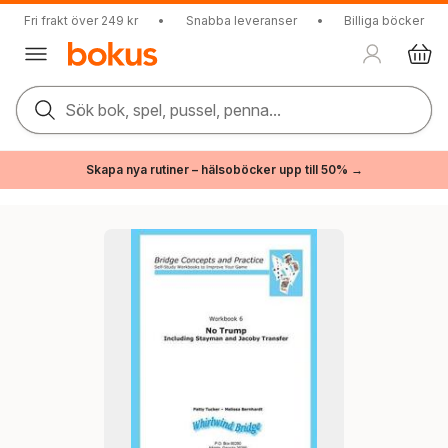
Fri frakt över 249 kr
•
Snabba leveranser
•
Billiga böcker
Sök bok, spel, pussel, penna...
Skapa nya rutiner – hälsoböcker upp till 50% →