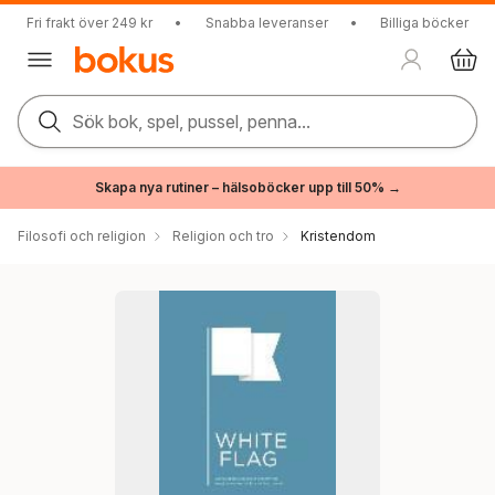
Fri frakt över 249 kr
•
Snabba leveranser
•
Billiga böcker
Sök bok, spel, pussel, penna...
Skapa nya rutiner – hälsoböcker upp till 50% →
Filosofi och religion
Religion och tro
Kristendom