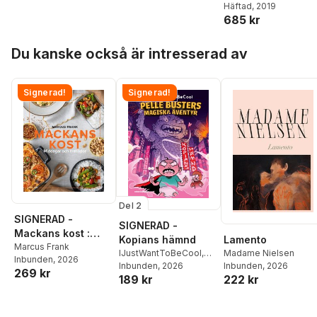
Häftad
, 2019
685 kr
Hoppa över listan
Du kanske också är intresserad av
Signerad!
Signerad!
Del 2
SIGNERAD -
SIGNERAD -
Mackans kost :
Lamento
Kopians hämnd
Middagar och
Marcus Frank
Madame Nielsen
IJustWantToBeCool
,
Inbunden
, 2026
matlådor
Inbunden
, 2026
Joel Adolphson
Inbunden
, 2026
,
Emil
269 kr
222 kr
189 kr
Ejdemo Beer
,
Victor
Beer