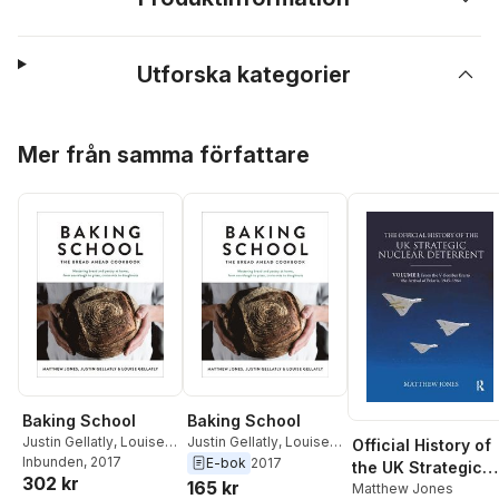
Utforska kategorier
Hoppa över listan
Mer från samma författare
Baking School
Baking School
Justin Gellatly
,
Louise
Justin Gellatly
,
Louise
Official History of
Gellatly
Inbunden
,
Matthew
, 2017
Gellatly
,
Matthew
E-bok
2017
the UK Strategic
302 kr
Jones
Jones
165 kr
Nuclear Deterrent
Matthew Jones