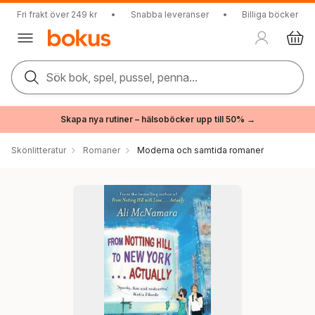
Fri frakt över 249 kr
•
Snabba leveranser
•
Billiga böcker
Sök bok, spel, pussel, penna...
Skapa nya rutiner – hälsoböcker upp till 50% →
Skönlitteratur
Romaner
Moderna och samtida romaner