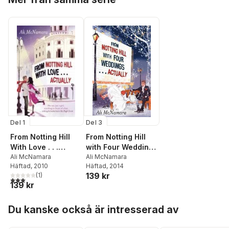
Del 3
Del 1
From Notting Hill
From Notting Hill
with Four Weddings
With Love . . .
. . . Actually
Ali McNamara
Actually
Ali McNamara
Häftad
, 2014
Häftad
, 2010
139 kr
(
1
)
3,0
utav 5 stjärnor. Totalt antal röster:
139 kr
Hoppa över listan
Du kanske också är intresserad av