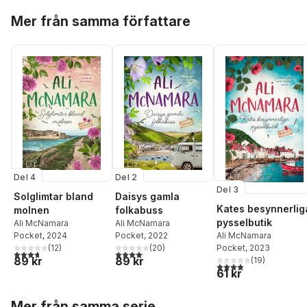
Hoppa över listan
Mer från samma författare
Del 4
Del 2
Del 3
Solglimtar bland
Daisys gamla
Kates besynnerlig
molnen
folkabuss
pysselbutik
Ali McNamara
Ali McNamara
Ali McNamara
Pocket
, 2024
Pocket
, 2022
Pocket
, 2023
(
12
)
(
20
)
3,7
utav 5 stjärnor. Totalt antal röster:
4,1
utav 5 stjärnor. Totalt antal röster:
89 kr
89 kr
(
19
)
3,9
utav 5 stjärnor. Tota
61 kr
Hoppa över listan
Mer från samma serie