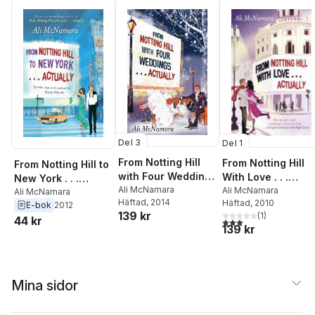
Del 3
Del 1
From Notting Hill
From Notting Hill
From Notting Hill to
with Four Weddings
With Love . . .
New York . . .
. . . Actually
Ali McNamara
Actually
Ali McNamara
Actually
Ali McNamara
Häftad
, 2014
Häftad
, 2010
E-bok
2012
139 kr
(
1
)
44 kr
3,0
utav 5 stjärnor. Tota
139 kr
Mina sidor