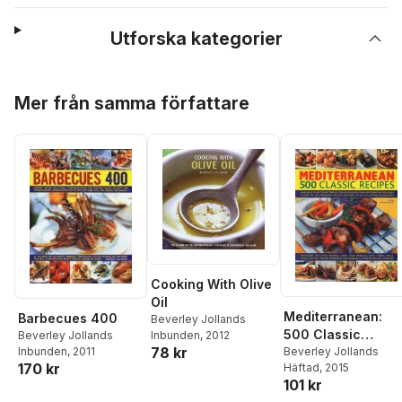
Utforska kategorier
Hoppa över listan
Mer från samma författare
Cooking With Olive
Oil
Mediterranean:
Barbecues 400
Beverley Jollands
500 Classic
Beverley Jollands
Inbunden
, 2012
78 kr
Recipes
Beverley Jollands
Inbunden
, 2011
170 kr
Häftad
, 2015
101 kr