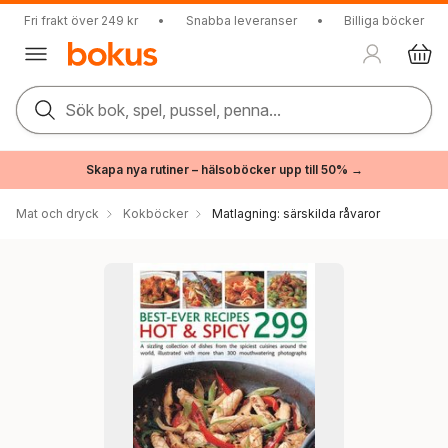
Fri frakt över 249 kr
•
Snabba leveranser
•
Billiga böcker
Sök bok, spel, pussel, penna...
Skapa nya rutiner – hälsoböcker upp till 50% →
Mat och dryck
Kokböcker
Matlagning: särskilda råvaror