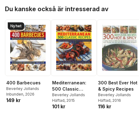
Hoppa över listan
Du kanske också är intresserad av
Nyhet
Mediterranean:
300 Best Ever Hot
400 Barbecues
500 Classic
& Spicy Recipes
Beverley Jollands
Inbunden
, 2026
Recipes
Beverley Jollands
Beverley Jollands
149 kr
Häftad
, 2015
Häftad
, 2016
101 kr
116 kr