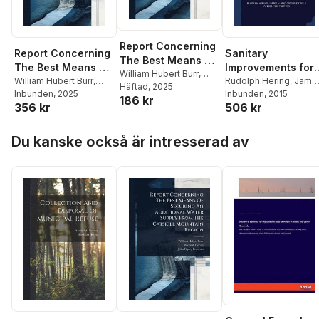
Report Concerning
Report Concerning
Sanitary
The Best Means Of
The Best Means Of
Improvements for
Securing An
William Hubert Burr
,
Securing An
William Hubert Burr
,
the City and Port o
Rudolph Hering
,
Jame
Rudolph Hering
Häftad
, 2025
Additional Water
Rudolph Hering
Inbunden
, 2025
H 1863-1932 Fuertes
Inbunden
, 2015
,
Additional Water
Santos, Brazil ..
186 kr
Supply From The
356 kr
506 kr
a 1838-1903 Fuertes
Supply From The
Catskill Mountain
Catskill Mountain
Hoppa över listan
Region
Region
Du kanske också är intresserad av