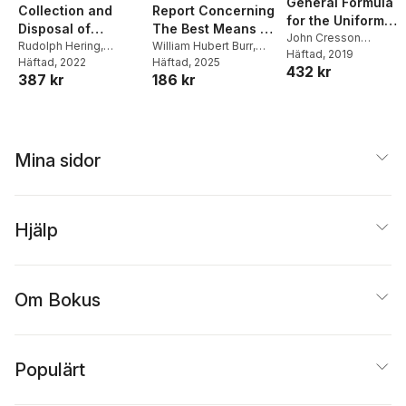
General Formula
Collection and
Report Concerning
for the Uniform
Disposal of
The Best Means Of
Flow of Water in
John Cresson
Municipal Refuse
Rudolph Hering
,
Securing An
William Hubert Burr
,
Trautwine
Häftad
, 2019
,
Wilhelm R
Rivers and Other
Samuel A Greeley
Häftad
, 2022
Rudolph Hering
Häftad
, 2025
Additional Water
432 kr
Kutter
,
Rudolph Hering
Channels
387 kr
186 kr
Supply From The
Catskill Mountain
Region
Mina sidor
Hjälp
Om Bokus
Populärt