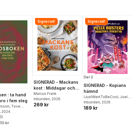
National Museum
August 28, 29, and 30,
1890; Volume no.28
Signerad!
Signerad!
Del 2
SIGNERAD - Mackans
SIGNERAD - Kopians
kost : Middagar och
hämnd
matlådor
Marcus Frank
en : ta hand
IJustWantToBeCool
,
Joel
Inbunden
, 2026
oro i fem steg
Adolphson
Inbunden
, 2026
,
Emil Ejdemo
269 kr
ersson
,
Tove
189 kr
Beer
,
Victor Beer
, 2024
3
)
stjärnor. Totalt antal röster:
19 kr