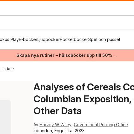
okus Play
E-böcker
Ljudböcker
Pocketböcker
Spel och pussel
Skapa nya rutiner – hälsoböcker upp till 50% →
lantbruk
Analyses of Cereals Co
Columbian Exposition,
Other Data
Av
Harvey W Wiley
,
Government Priniting Office
Inbunden, Engelska, 2023