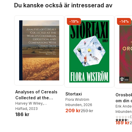
Hoppa över listan
National Museum
Du kanske också är intresserad av
August 28, 29, and 30,
1890; Volume no.28
-19%
-14%
Analyses of Cereals
Stortaxi
Orosbok
Collected at the
Flora Wiström
om din 
World's Columbian
Harvey W Wiley
,
Inbunden
, 2026
Erik And
Government Priniting
Häftad
, 2023
Exposition, and
209 kr
259 kr
Wahlund
Inbunden
186 kr
Office
Comparisons With
(
4,3
utav 5 
Other Data
189 kr
2