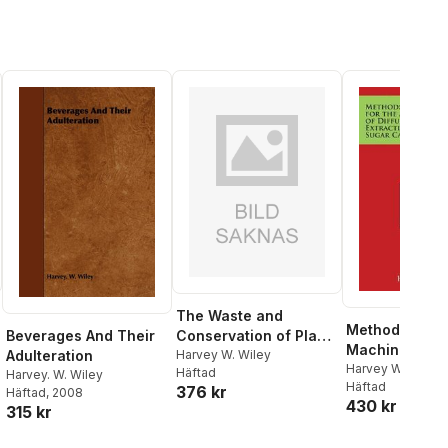
The Waste and
Methods and
Beverages And Their
Conservation of Plant
Machinery for
Adulteration
Food
Harvey W. Wiley
Application of
Harvey W. Wiley
Häftad
Harvey. W. Wiley
Häftad
Diffusion to t
376 kr
Häftad
, 2008
430 kr
Extraction of 
315 kr
from Sugar C