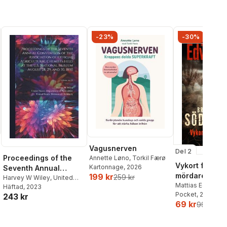
Sorghum
-23%
-30%
Vagusnerven
Del 2
Proceedings of the
Annette Løno
,
Torkil Færø
Vykort från en
Kartonnage
, 2026
Seventh Annual
mördare
199 kr
259 kr
Convention of the
Harvey W Wiley
,
United
Mattias Edvards
States Department of
Häftad
, 2023
Association of Official
Pocket
, 2026
243 kr
Agricult
,
United States
Agricultural Chemists
69 kr
99 kr
Division of Chemistry
Held at the U.S.
National Museum