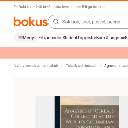
Fri frakt över 249 kr
•
Snabba leveranser
•
Billiga böcker
Sök bok, spel, pussel, penna...
Meny
Erbjudanden
Student
Topplistor
Barn & ungdom
B
Naturvetenskap och teknik
Teknik och industri
Agronomi och 