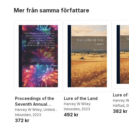
Hoppa över listan
Mer från samma författare
Lure of
Proceedings of the
Lure of the Land
Harvey W
Seventh Annual
Harvey W Wiley
Häftad
, 
Inbunden
, 2023
Convention of the
Harvey W Wiley
,
United
382 kr
492 kr
States Department of
Inbunden
, 2023
Association of Official
372 kr
Agricult
,
United States
Agricultural Chemists
Division of Chemistry
Held at the U.S.