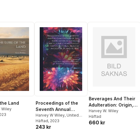
Beverages And Their
 the Land
Proceedings of the
Adulteration: Origin,
 Wiley
Seventh Annual
Composition,
Harvey W. Wiley
2023
Convention of the
Harvey W Wiley
,
United
Häftad
Manufacture, Natural,
States Department of
Häftad
, 2023
Association of Official
660 kr
Artificial, Fermented,
243 kr
Agricult
,
United States
Agricultural Chemists
Distilled, Alkaloidal
Division of Chemistry
Held at the U.S.
And Fruit Juices