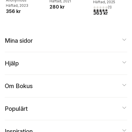
Anonymous
Häftad
, 2021
Häftad
, 2025
Häftad
, 2023
280 kr
(
1
)
5,0
utav 5 stjärnor. Tota
356 kr
363 kr
Mina sidor
Hjälp
Om Bokus
Populärt
Inspiration