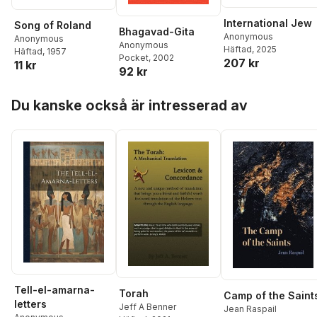
International Jew
Song of Roland
Bhagavad-Gita
Anonymous
Anonymous
Anonymous
Häftad
, 2025
Häftad
, 1957
Pocket
, 2002
207 kr
11 kr
92 kr
Hoppa över listan
Du kanske också är intresserad av
Tell-el-amarna-
Torah
Camp of the Saint
letters
Jeff A Benner
Jean Raspail