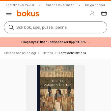
Fri frakt över 249 kr
•
Snabba leveranser
•
Billiga böcker
Sök bok, spel, pussel, penna...
Skapa nya rutiner – hälsoböcker upp till 50% →
Historia och arkeologi
Historia
Forntidens historia