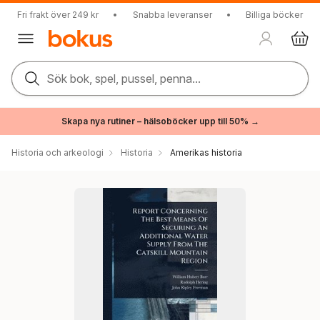
Fri frakt över 249 kr
•
Snabba leveranser
•
Billiga böcker
Sök bok, spel, pussel, penna...
Skapa nya rutiner – hälsoböcker upp till 50% →
Historia och arkeologi
Historia
Amerikas historia