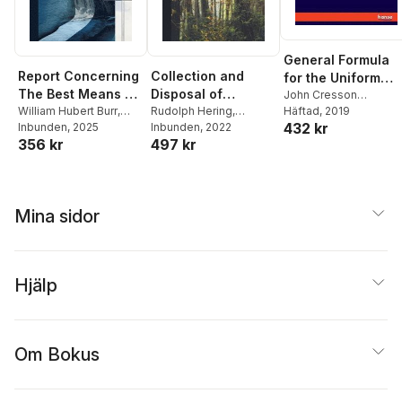
General Formula
Report Concerning
Collection and
for the Uniform
The Best Means Of
Disposal of
Flow of Water in
John Cresson
Trautwine
Häftad
, 2019
,
Wilhelm R
Securing An
William Hubert Burr
,
Municipal Refuse
Rudolph Hering
,
Rivers and Other
432 kr
Kutter
,
Rudolph Hering
Rudolph Hering
Inbunden
, 2025
Samuel A Greeley
Inbunden
, 2022
Additional Water
Channels
356 kr
497 kr
Supply From The
Catskill Mountain
Region
Mina sidor
Hjälp
Om Bokus