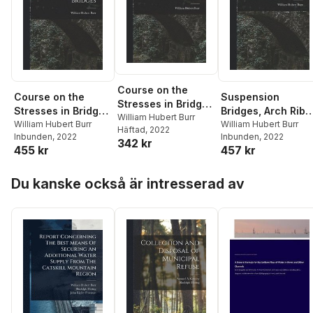
Course on the
Course on the
Suspension
Stresses in Bridge
Stresses in Bridge
Bridges, Arch Ribs
and Roof Trusses,
William Hubert Burr
and Roof Trusses,
William Hubert Burr
and Cantilevers
William Hubert Burr
Häftad
, 2022
Arched Ribs and
Inbunden
, 2022
Inbunden
, 2022
Arched Ribs and
342 kr
Suspension
455 kr
457 kr
Suspension
Bridges
Bridges
Hoppa över listan
Du kanske också är intresserad av