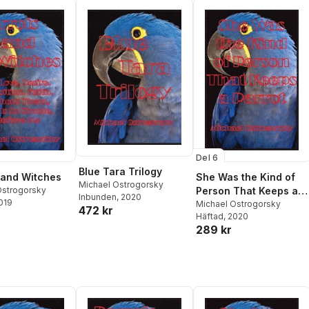
Del 6
Blue Tara Trilogy
 and Witches
She Was the Kind of
Michael Ostrogorsky
Ostrogorsky
Person That Keeps a
Inbunden
, 2020
2019
Parrot
Michael Ostrogorsky
472 kr
Häftad
, 2020
289 kr