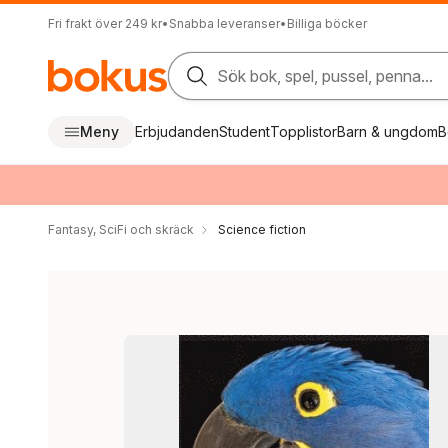
Fri frakt över 249 kr
•
Snabba leveranser
•
Billiga böcker
Sök bok, spel, pussel, penna...
Meny
Erbjudanden
Student
Topplistor
Barn & ungdom
B
Fantasy, SciFi och skräck
Science fiction