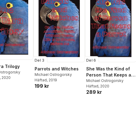
Del 3
Del 6
ra Trilogy
Parrots and Witches
She Was the Kind of
Ostrogorsky
Michael Ostrogorsky
Person That Keeps a
, 2020
Häftad
, 2019
Parrot
Michael Ostrogorsky
199 kr
Häftad
, 2020
289 kr