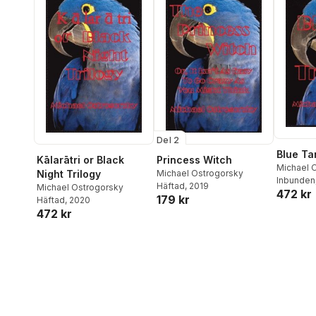
Del 2
Blue Ta
Kālarātri or Black
Princess Witch
Michael 
Night Trilogy
Michael Ostrogorsky
Inbunden
Häftad
, 2019
Michael Ostrogorsky
472 kr
179 kr
Häftad
, 2020
472 kr