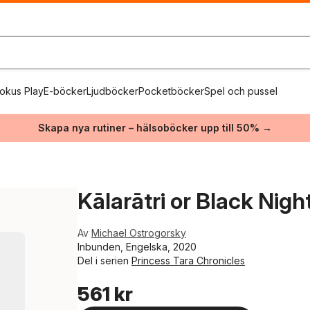
okus Play
E-böcker
Ljudböcker
Pocketböcker
Spel och pussel
Skapa nya rutiner – hälsoböcker upp till 50% →
Kālarātri or Black Nigh
Av
Michael Ostrogorsky
Inbunden, Engelska, 2020
Del i serien
Princess Tara Chronicles
561 kr