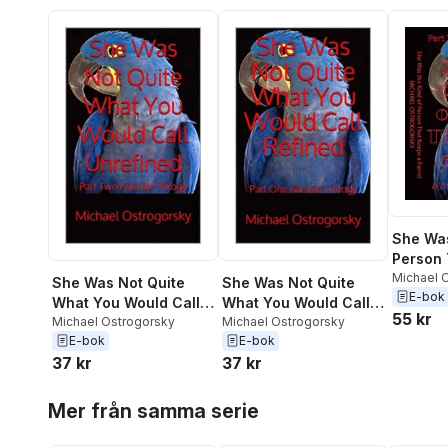
She Was
Person 
Parrot
Michael 
She Was Not Quite
She Was Not Quite
E-bok
What You Would Call
What You Would Call
55 kr
Unrefined
Michael Ostrogorsky
Refined
Michael Ostrogorsky
E-bok
E-bok
37 kr
37 kr
Hoppa över listan
Mer från samma serie