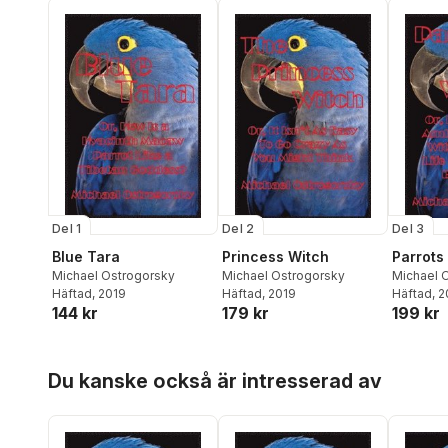
Del 1
Del 2
Del 3
Blue Tara
Princess Witch
Parrots
Michael Ostrogorsky
Michael Ostrogorsky
Michael 
Häftad
, 2019
Häftad
, 2019
Häftad
, 
144 kr
179 kr
199 kr
Hoppa över listan
Du kanske också är intresserad av