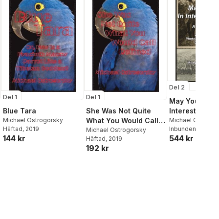
Del 2
Del 1
Del 1
May You Live 
Interesting T
Blue Tara
She Was Not Quite
Michael Ostrogo
Michael Ostrogorsky
What You Would Call
Inbunden
, 2021
Häftad
, 2019
Refined
Michael Ostrogorsky
544 kr
144 kr
Häftad
, 2019
192 kr