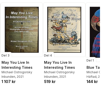
Del 3
Del 4
Del 1
May You Live In
May You Live In
Interesting Times
Interesting Times
Blue Tara
Michael Ostrogorsky
Michael Ostrogorsky
Michael Ostrogo
Inbunden
, 2021
Inbunden
, 2021
Häftad
, 2019
1 107 kr
519 kr
144 kr