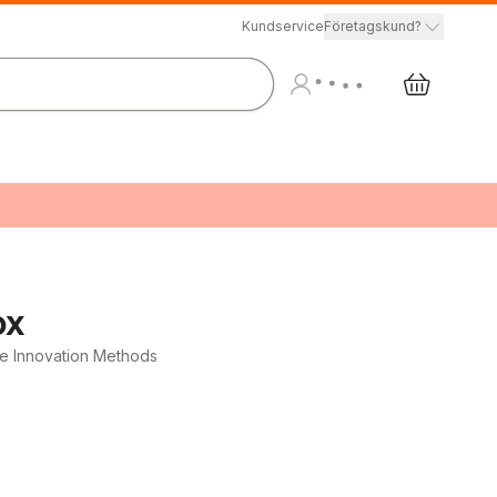
Kundservice
Företagskund?
ox
le Innovation Methods