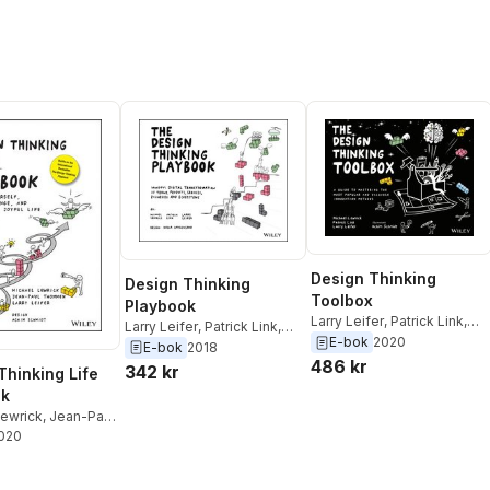
Design Thinking
Design Thinking
Toolbox
Playbook
Larry Leifer
,
Patrick Link
,
Larry Leifer
,
Patrick Link
,
Michael Lewrick
E-bok
2020
Michael Lewrick
E-bok
2018
486 kr
342 kr
Thinking Life
ok
Lewrick
,
Jean-Paul
n
2020
,
Larry Leifer