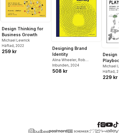
Design Thinking for
Business Growth
Michael Lewrick
Häftad
, 2022
Designing Brand
259 kr
Identity
Design Thinki
Alina Wheeler
,
Rob
Playbook
Meyerson
Inbunden
, 2024
Michael Lewrick
,
508 kr
Thommen
Häftad
, 2020
,
Larry 
229 kr