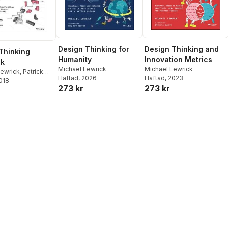
Design Thinking for
Design Thinking and
Thinking
Humanity
Innovation Metrics
ok
Michael Lewrick
Michael Lewrick
Lewrick
,
Patrick
Häftad
, 2026
Häftad
, 2023
y Leifer
2018
273 kr
273 kr