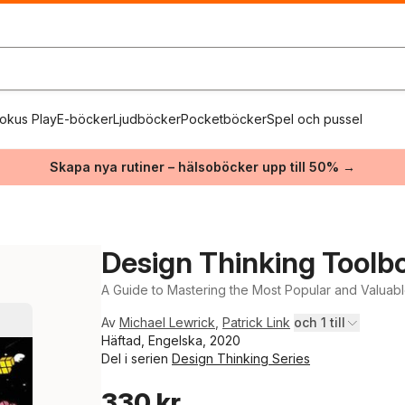
okus Play
E-böcker
Ljudböcker
Pocketböcker
Spel och pussel
Skapa nya rutiner – hälsoböcker upp till 50% →
Design Thinking Toolb
A Guide to Mastering the Most Popular and Valuab
Av
Michael Lewrick
,
Patrick Link
och 1 till
Häftad, Engelska, 2020
Del i serien
Design Thinking Series
330 kr