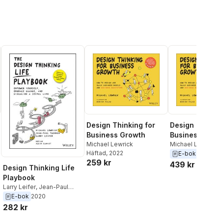
Design Thinking for
Design Thinki
Business Growth
Business Gro
Michael Lewrick
Michael Lewrick
Häftad
, 2022
E-bok
2022
259 kr
439 kr
Design Thinking Life
Playbook
Larry Leifer
,
Jean-Paul
Thommen
,
Michael Lewrick
E-bok
2020
282 kr