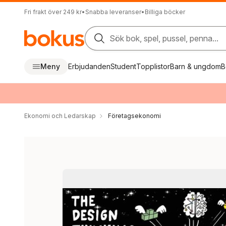
Fri frakt över 249 kr
•
Snabba leveranser
•
Billiga böcker
Sök bok, spel, pussel, penna...
Meny
Erbjudanden
Student
Topplistor
Barn & ungdom
B
Ekonomi och Ledarskap
Företagsekonomi