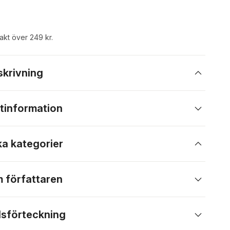
rakt över 249 kr.
skrivning
tinformation
ka kategorier
 författaren
lsförteckning