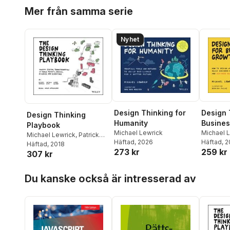
Hoppa över listan
Mer från samma serie
Nyhet
Design Thinking for
Design 
Design Thinking
Humanity
Busines
Playbook
Michael Lewrick
Michael 
Michael Lewrick
,
Patrick
Häftad
, 2026
Häftad
, 
Link
Häftad
,
Larry Leifer
, 2018
273 kr
259 kr
307 kr
Hoppa över listan
Du kanske också är intresserad av