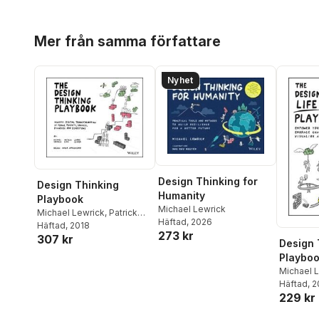
Hoppa över listan
Mer från samma författare
Nyhet
Design Thinking for
Design Thinking
Humanity
Playbook
Michael Lewrick
Michael Lewrick
,
Patrick
Häftad
, 2026
Link
Häftad
,
Larry Leifer
, 2018
273 kr
307 kr
Design 
Playbo
Michael 
Thomme
Häftad
, 
229 kr