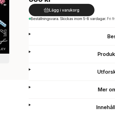
Lägg i varukorg
Beställningsvara.
Skickas
inom 5-8 vardagar
.
Fri f
Be
Produk
Utfors
Mer om
Innehål