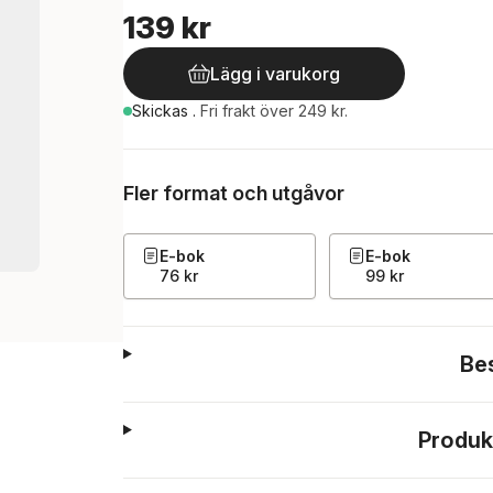
139 kr
Lägg i varukorg
Skickas
.
Fri frakt över 249 kr.
Fler format och utgåvor
E-bok
E-bok
76 kr
99 kr
Be
Produk