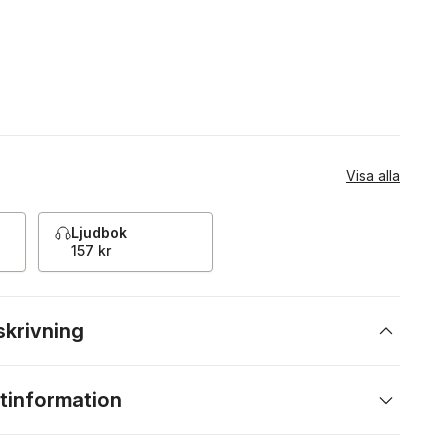
Visa alla
Ljudbok
157 kr
skrivning
tinformation