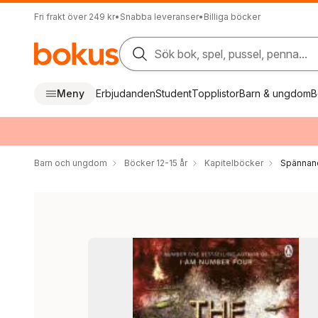
Fri frakt över 249 kr
•
Snabba leveranser
•
Billiga böcker
Sök bok, spel, pussel, penna...
Meny
Erbjudanden
Student
Topplistor
Barn & ungdom
B
Barn och ungdom
Böcker 12-15 år
Kapitelböcker
Spännan