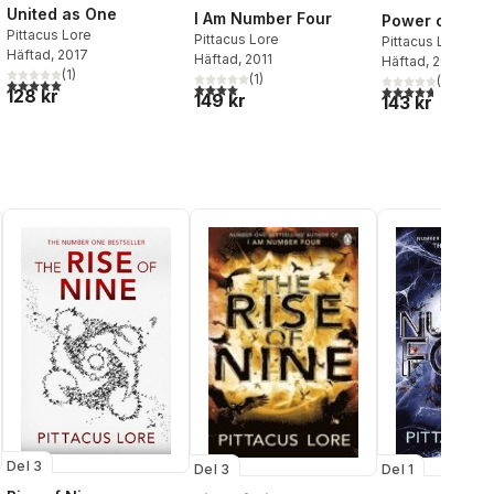
United as One
I Am Number Four
Power of Six
Pittacus Lore
Pittacus Lore
Pittacus Lore
Häftad
, 2017
Häftad
, 2011
Häftad
, 2012
(
1
)
(
1
)
(
3
)
5,0
utav 5 stjärnor. Totalt antal röster:
4,0
utav 5 stjärnor. Totalt antal röster:
4,7
utav 5 stjärnor
128 kr
149 kr
143 kr
al röster:
Del 3
Del 1
Del 3