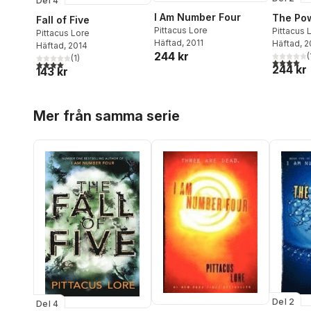
Del 4
I Am Number Four
The Pow
Fall of Five
Pittacus Lore
Pittacus 
Pittacus Lore
Häftad
, 2011
Häftad
, 
Häftad
, 2014
244 kr
(
(
1
)
4,0
utav 5 
4,0
utav 5 stjärnor. Totalt antal röster:
244 kr
143 kr
Hoppa över listan
Mer från samma serie
Del 2
Del 4