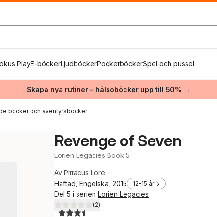
okus Play
E-böcker
Ljudböcker
Pocketböcker
Spel och pussel
Skapa nya rutiner – hälsoböcker upp till 50% →
de böcker och äventyrsböcker
Revenge of Seven
Lorien Legacies Book 5
Av
Pittacus Lore
Häftad, Engelska, 2015
12-15 år
Del 5 i serien
Lorien Legacies
(
2
)
3,5
utav 5 stjärnor. Totalt antal röster: