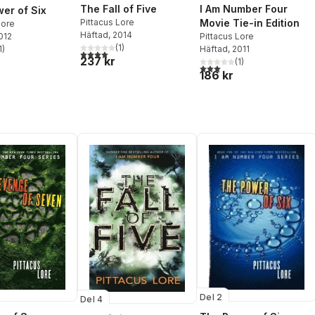
The Fall of Five
I Am Number Four
er of Six
Pittacus Lore
Movie Tie-in Edition
Lore
Häftad
, 2014
2012
Pittacus Lore
(
1
)
1
)
Häftad
, 2011
4,0
utav 5 stjärnor. Totalt antal röster:
stjärnor. Totalt antal röster:
237 kr
(
1
)
3,0
utav 5 stjärnor. Totalt ant
186 kr
Del 2
Del 4