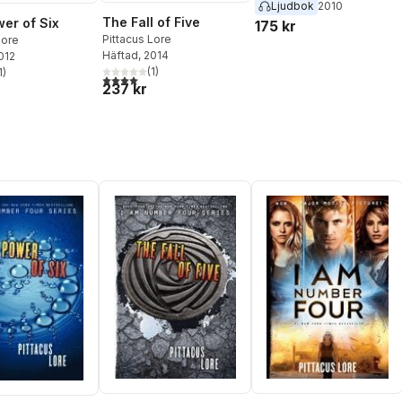
Ljudbok
2010
The Fall of Five
er of Six
175 kr
Pittacus Lore
Lore
Häftad
, 2014
2012
(
1
)
1
)
4,0
utav 5 stjärnor. Totalt antal röster:
stjärnor. Totalt antal röster:
237 kr