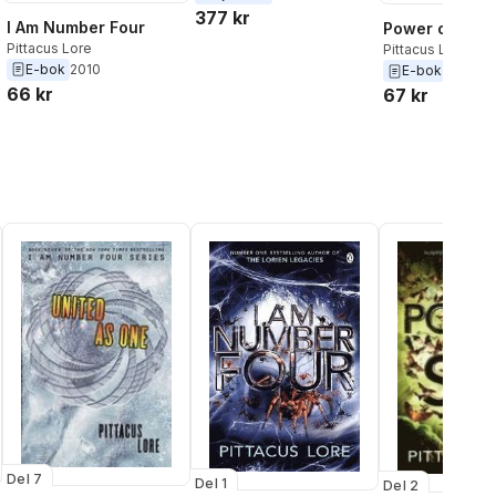
377 kr
I Am Number Four
Power of Six
Pittacus Lore
Pittacus Lore
E-bok
2010
E-bok
2011
66 kr
67 kr
Del 7
Del 1
Del 2