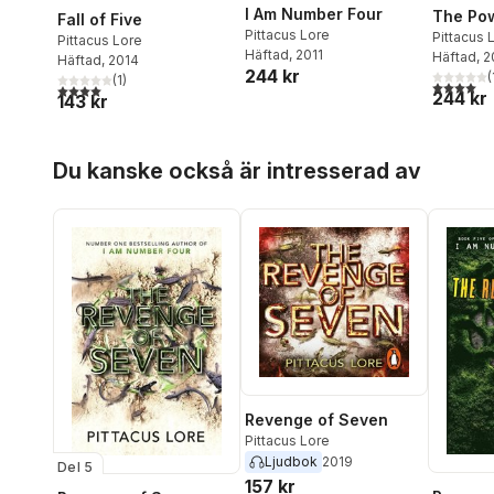
I Am Number Four
The Pow
Fall of Five
Pittacus Lore
Pittacus 
Pittacus Lore
Häftad
, 2011
Häftad
, 
Häftad
, 2014
244 kr
(
(
1
)
4,0
utav 5 
4,0
utav 5 stjärnor. Totalt antal röster:
244 kr
143 kr
Hoppa över listan
Du kanske också är intresserad av
Revenge of Seven
Pittacus Lore
Ljudbok
2019
Del 5
157 kr