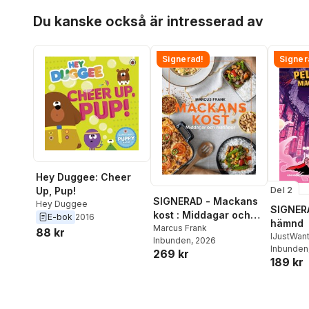
Hoppa över listan
Du kanske också är intresserad av
Signerad!
Signer
Hey Duggee: Cheer
Del 2
Up, Pup!
SIGNERAD - Mackans
Hey Duggee
SIGNERA
kost : Middagar och
E-bok
2016
hämnd
matlådor
Marcus Frank
88 kr
IJustWan
Inbunden
, 2026
Adolphs
Inbunden
269 kr
189 kr
Beer
,
Vic