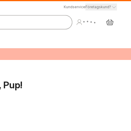
Kundservice
Företagskund?
 Pup!