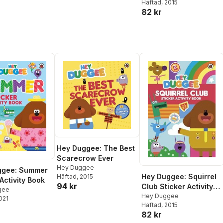
Häftad
, 2015
82 kr
Hey Duggee: The Best
Scarecrow Ever
Hey Duggee
ggee: Summer
Hey Duggee: Squirrel
Häftad
, 2015
Activity Book
94 kr
Club Sticker Activity
gee
Book
Hey Duggee
2021
Häftad
, 2015
82 kr