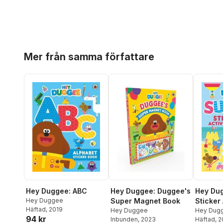
Hoppa över listan
Mer från samma författare
Hey Du
Hey Duggee: ABC
Hey Duggee: Duggee's
Sticker 
Hey Duggee
Super Magnet Book
Häftad
, 2019
Hey Dug
Hey Duggee
94 kr
Häftad
, 
Inbunden
, 2023