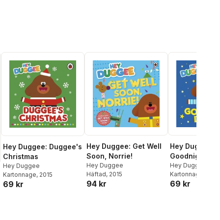
Hey Duggee: Get Well
Hey Duggee:
Hey Duggee: Duggee's
Soon, Norrie!
Goodnight Du
Christmas
Hey Duggee
Hey Duggee
Hey Duggee
Häftad
, 2015
Kartonnage
, 2019
Kartonnage
, 2015
94 kr
69 kr
69 kr