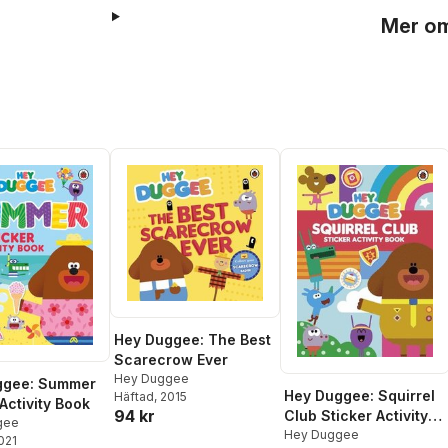
Mer om
Hey Duggee: The Best
Scarecrow Ever
Hey Duggee
ggee: Summer
Hey Duggee: Squirrel
Häftad
, 2015
Activity Book
94 kr
Club Sticker Activity
gee
Book
Hey Duggee
2021