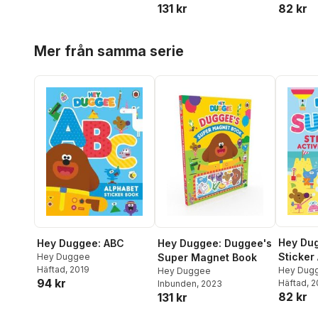
82 kr
131 kr
Hoppa över listan
Mer från samma serie
Hey Du
Hey Duggee: ABC
Hey Duggee: Duggee's
Sticker 
Hey Duggee
Super Magnet Book
Häftad
, 2019
Hey Dug
Hey Duggee
94 kr
Häftad
, 
Inbunden
, 2023
82 kr
131 kr