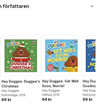
 författaren
Hey Duggee: Get Well
Hey Duggee:
Hey Duggee: Duggee's
Soon, Norrie!
Goodnight Du
Christmas
Hey Duggee
Hey Duggee
Hey Duggee
Häftad
, 2015
Kartonnage
, 2019
Kartonnage
, 2015
94 kr
69 kr
69 kr