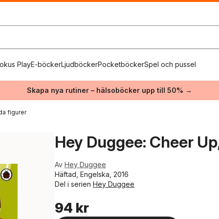
okus Play
E-böcker
Ljudböcker
Pocketböcker
Spel och pussel
Skapa nya rutiner – hälsoböcker upp till 50% →
da figurer
Hey Duggee: Cheer Up,
Av
Hey Duggee
Häftad, Engelska, 2016
Del i serien
Hey Duggee
94 kr