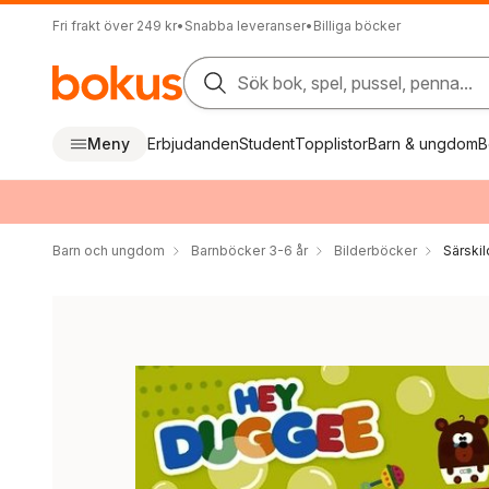
Fri frakt över 249 kr
•
Snabba leveranser
•
Billiga böcker
Sök bok, spel, pussel, penna...
Meny
Erbjudanden
Student
Topplistor
Barn & ungdom
B
Barn och ungdom
Barnböcker 3-6 år
Bilderböcker
Särskil