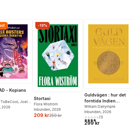
ad!
-19%
D - Kopians
Guldvägen : hur det
Stortaxi
forntida Indien
tToBeCool
,
Joel
Flora Wiström
förändrade världen
William Dalrymple
on
, 2026
,
Emil Ejdemo
Inbunden
, 2026
Inbunden
, 2026
tor Beer
209 kr
259 kr
(
1
)
4,0
utav 5 stjärnor. Totalt ant
299 kr