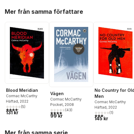
Hoppa över listan
Mer från samma författare
Blood Meridian
No Country for Ol
Vägen
Cormac McCarthy
Men
Cormac McCarthy
Häftad
, 2022
Cormac McCarthy
Pocket
, 2008
(
5
)
Häftad
, 2022
4,2
utav 5 stjärnor. Totalt antal röster:
(
43
)
131 kr
4,0
utav 5 stjärnor. Totalt antal röster:
(
1
)
3,0
utav 5 stjärnor. Tota
99 kr
145 kr
Hoppa över listan
Mer från samma serie