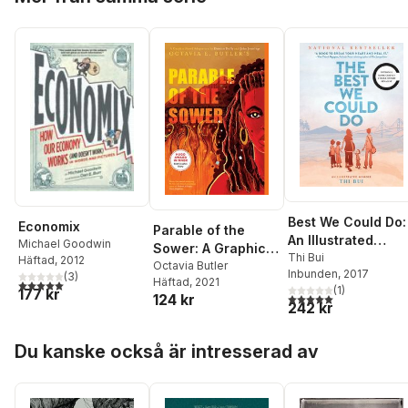
Best We Could Do:
Economix
Parable of the
An Illustrated
Michael Goodwin
Sower: A Graphic
Memoir
Thi Bui
Häftad
, 2012
Novel Adaptation
Octavia Butler
Inbunden
, 2017
(
3
)
Häftad
, 2021
5,0
utav 5 stjärnor. Totalt antal röster:
(
1
)
177 kr
5,0
utav 5 stjärnor. Tota
124 kr
242 kr
Hoppa över listan
Du kanske också är intresserad av