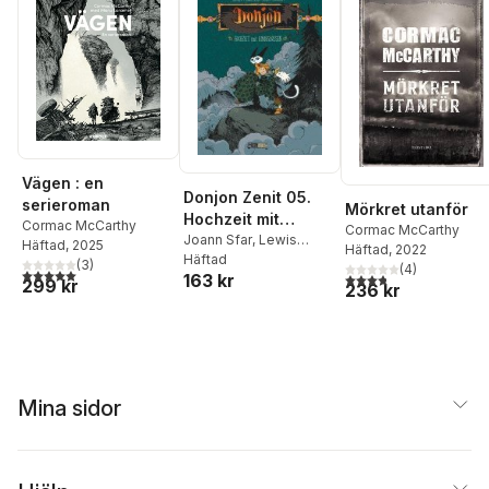
Vägen : en
Donjon Zenit 05.
serieroman
Mörkret utanför
Hochzeit mit
Cormac McCarthy
Cormac McCarthy
Hindernissen
Joann Sfar
,
Lewis
Häftad
, 2025
Häftad
, 2022
Trondheim
Häftad
(
3
)
(
4
)
5,0
utav 5 stjärnor. Totalt antal röster:
163 kr
3,8
utav 5 stjärnor. Tota
299 kr
236 kr
Mina sidor