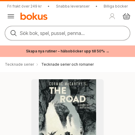
Fri frakt över 249 kr
•
Snabba leveranser
•
Billiga böcker
Sök bok, spel, pussel, penna...
Skapa nya rutiner – hälsoböcker upp till 50% →
Tecknade serier
Tecknade serier och romaner