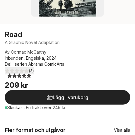
Road
A Graphic Novel Adaptation
Av
Cormac McCarthy
Inbunden, Engelska, 2024
Del i serien
Abrams ComicArts
(
3
)
5,0
utav 5 stjärnor. Totalt antal röster:
209 kr
Lägg i varukorg
Skickas
.
Fri frakt över 249 kr.
Fler format och utgåvor
Visa alla