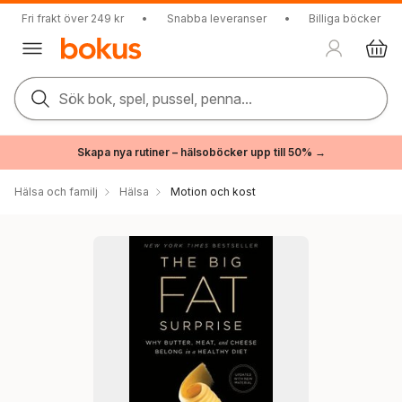
Fri frakt över 249 kr
•
Snabba leveranser
•
Billiga böcker
Sök bok, spel, pussel, penna...
Skapa nya rutiner – hälsoböcker upp till 50% →
Hälsa och familj
Hälsa
Motion och kost