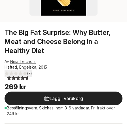
The Big Fat Surprise: Why Butter,
Meat and Cheese Belong in a
Healthy Diet
Av
Nina Teicholz
Häftad, Engelska, 2015
(
7
)
4,6
utav 5 stjärnor. Totalt antal röster:
269 kr
Lägg i varukorg
Beställningsvara.
Skickas
inom 3-6 vardagar
.
Fri frakt över
249 kr.