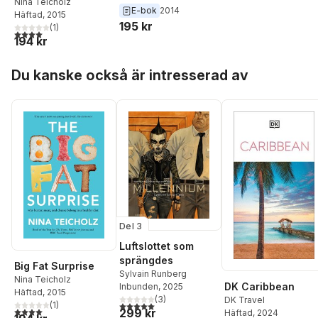
Nina Teicholz
E-bok
2014
Häftad
, 2015
195 kr
(
1
)
4,0
utav 5 stjärnor. Totalt antal röster:
194 kr
Hoppa över listan
Du kanske också är intresserad av
Del 3
Luftslottet som
sprängdes
Big Fat Surprise
Sylvain Runberg
Nina Teicholz
DK Caribbean
Inbunden
, 2025
Häftad
, 2015
(
3
)
DK Travel
5,0
utav 5 stjärnor. Totalt antal röster:
(
1
)
4,0
utav 5 stjärnor. Totalt antal röster:
299 kr
Häftad
, 2024