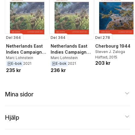
Del 364
Del 364
Del 278
Netherlands East
Netherlands East
Cherbourg 1944
Indies Campaign
Indies Campaign
Steven J. Zaloga
Häftad
, 2015
1941–42
Marc Lohnstein
1941–42
Marc Lohnstein
203 kr
E-bok
2021
E-bok
2021
235 kr
236 kr
Mina sidor
Hjälp