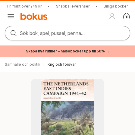
Fri frakt över 249 kr
•
Snabba leveranser
•
Billiga böcker
Sök bok, spel, pussel, penna...
Skapa nya rutiner – hälsoböcker upp till 50% →
Samhälle och politik
Krig och försvar