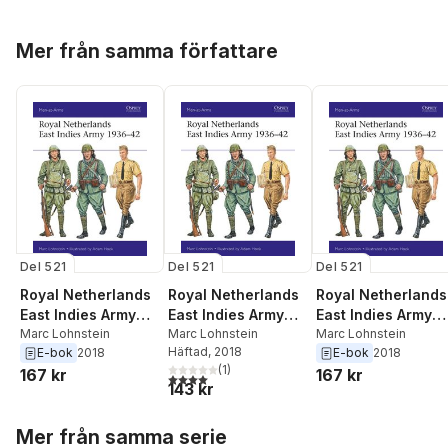
Hoppa över listan
Mer från samma författare
Del 521
Del 521
Del 521
Royal Netherlands
Royal Netherlands
Royal Netherlands
East Indies Army
East Indies Army
East Indies Army
1936–42
Marc Lohnstein
1936–42
Marc Lohnstein
1936–42
Marc Lohnstein
Häftad
, 2018
E-bok
2018
E-bok
2018
(
1
)
167 kr
167 kr
4,0
utav 5 stjärnor. Totalt antal röster:
143 kr
Hoppa över listan
Mer från samma serie