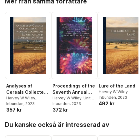
Mer från samma författare
Analyses of
Proceedings of the
Lure of the Land
Cereals Collected
Seventh Annual
Harvey W Wiley
Inbunden
, 2023
at the World's
Harvey W Wiley
,
Convention of the
Harvey W Wiley
,
United
492 kr
Government Priniting
Inbunden
, 2023
States Department of
Inbunden
, 2023
Columbian
Association of
357 kr
372 kr
Office
Agricult
,
United States
Exposition, and
Official Agricultural
Division of Chemistry
Comparisons With
Chemists Held at
Hoppa över listan
Other Data
the U.S. National
Du kanske också är intresserad av
Museum August 28,
29, and 30, 1890;