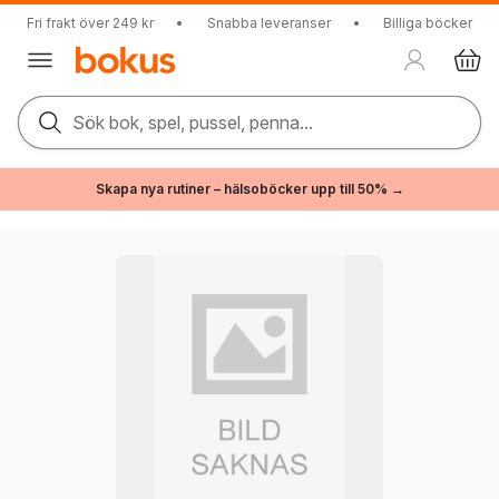
Fri frakt över 249 kr
•
Snabba leveranser
•
Billiga böcker
Sök bok, spel, pussel, penna...
Skapa nya rutiner – hälsoböcker upp till 50% →