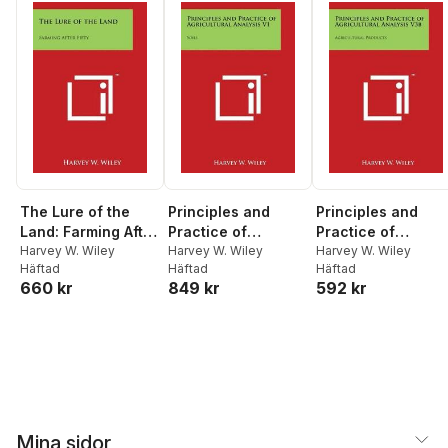
Volume no.28
The Lure of the
Principles and
Principles and
Land: Farming After
Practice of
Practice of
Fifty
Harvey W. Wiley
Agricultural
Harvey W. Wiley
Agricultural
Harvey W. Wiley
Häftad
Häftad
Häftad
Analysis V1: Soils
Analysis V3b:
660 kr
849 kr
592 kr
Agricultural
Products
Mina sidor